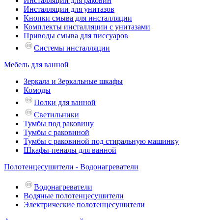
Инсталляции для раковин
Инсталляции для унитазов
Кнопки смыва для инсталляции
Комплекты инсталляции с унитазами
Приводы смыва для писсуаров
Системы инсталляции
Мебель для ванной
Зеркала и Зеркальные шкафы
Комоды
Полки для ванной
Светильники
Тумбы под раковину
Тумбы с раковиной
Тумбы с раковиной под стиральную машинку
Шкафы-пеналы для ванной
Полотенцесушители - Водонагреватели
Водонагреватели
Водяные полотенцесушители
Электрические полотенцесушители