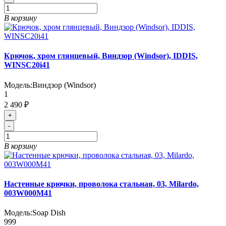
В корзину
Крючок, хром глянцевый, Виндзор (Windsor), IDDIS,
WINSC20i41
Модель:
Виндзор (Windsor)
1
2 490 ₽
+
-
В корзину
Настенные крючки, проволока стальная, 03, Milardo,
003W000M41
Модель:
Soap Dish
999