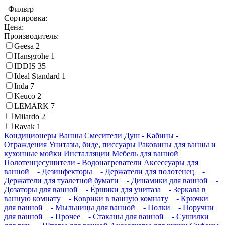
Фильтр
Сортировка:
Цена:
Производитель:
Geesa
2
Hansgrohe
1
IDDIS
35
Ideal Standard
1
Inda
7
Keuco
2
LEMARK
7
Milardo
2
Ravak
1
Кондиционеры
Ванны
Смесители
Душ - Кабины -
Ограждения
Унитазы, биде, писсуары
Раковины для ванны и
кухонные мойки
Инсталляции
Мебель для ванной
Полотенцесушители - Водонагреватели
Аксессуары для
ванной
- Дезинфекторы
- Держатели для полотенец
-
Держатели для туалетной бумаги
- Динамики для ванной
-
Дозаторы для ванной
- Ёршики для унитаза
- Зеркала в
ванную комнату
- Коврики в ванную комнату
- Крючки
для ванной
- Мыльницы для ванной
- Полки
- Поручни
для ванной
- Прочее
- Стаканы для ванной
- Сушилки