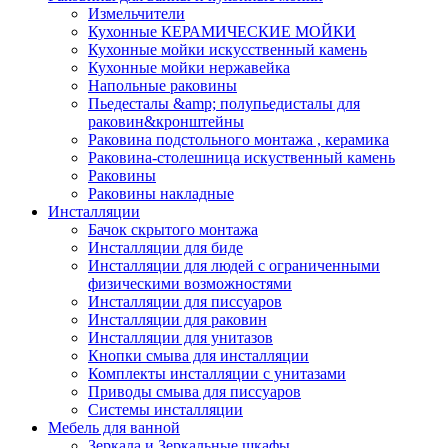
Измельчители
Кухонные КЕРАМИЧЕСКИЕ МОЙКИ
Кухонные мойки искусственный камень
Кухонные мойки нержавейка
Напольные раковины
Пьедесталы &amp; полупьедисталы для
раковин&кронштейны
Раковина подстольного монтажа , керамика
Раковина-столешница искуственный камень
Раковины
Раковины накладные
Инсталляции
Бачок скрытого монтажа
Инсталляции для биде
Инсталляции для людей с ограниченными
физическими возможностями
Инсталляции для писсуаров
Инсталляции для раковин
Инсталляции для унитазов
Кнопки смыва для инсталляции
Комплекты инсталляции с унитазами
Приводы смыва для писсуаров
Системы инсталляции
Мебель для ванной
Зеркала и Зеркальные шкафы