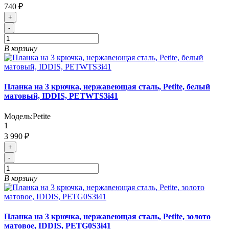
740 ₽
+
-
В корзину
Планка на 3 крючка, нержавеющая сталь, Petite, белый
матовый, IDDIS, PETWTS3i41
Модель:
Petite
1
3 990 ₽
+
-
В корзину
Планка на 3 крючка, нержавеющая сталь, Petite, золото
матовое, IDDIS, PETG0S3i41