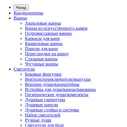
Назад
Кондиционеры
Ванны
Акриловые ванны
Ванна из искусственного камня
Гидромассажные ванны
Каркасы для ванн
Квариловые ванны
Панели для ванн
Перегородки на ванну
Стальные ванны
Чугунные ванны
Смесители
Боковые форсунки
Вентили/переключатели/выпуски
Верхние души/кронштейны
Встройка для душа/ванны/раковины
Гигиенические души/комплекты
Душевые гарнитуры
Душевые панели
Душевые стойки и системы
Набор смесителей
Ручные души
Смесители для биде