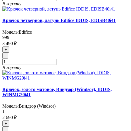
В корзину
Крючок четверной, латунь Edifice IDDIS, EDISB40i41
Модель:
Edifice
999
3 490 ₽
+
-
В корзину
Крючок, золото матовое, Виндзор (Windsor), IDDIS,
WINMG20i41
Модель:
Виндзор (Windsor)
1
2 690 ₽
+
-