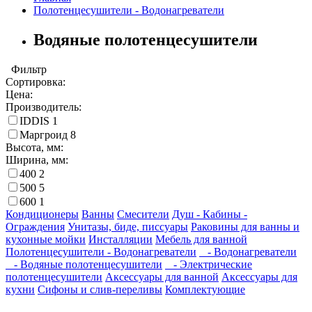
Полотенцесушители - Водонагреватели
Водяные полотенцесушители
Фильтр
Сортировка:
Цена:
Производитель:
IDDIS
1
Маргроид
8
Высота, мм:
Ширина, мм:
400
2
500
5
600
1
Кондиционеры
Ванны
Смесители
Душ - Кабины -
Ограждения
Унитазы, биде, писсуары
Раковины для ванны и
кухонные мойки
Инсталляции
Мебель для ванной
Полотенцесушители - Водонагреватели
- Водонагреватели
- Водяные полотенцесушители
- Электрические
полотенцесушители
Аксессуары для ванной
Аксессуары для
кухни
Сифоны и слив-переливы
Комплектующие