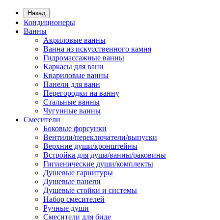
Назад
Кондиционеры
Ванны
Акриловые ванны
Ванна из искусственного камня
Гидромассажные ванны
Каркасы для ванн
Квариловые ванны
Панели для ванн
Перегородки на ванну
Стальные ванны
Чугунные ванны
Смесители
Боковые форсунки
Вентили/переключатели/выпуски
Верхние души/кронштейны
Встройка для душа/ванны/раковины
Гигиенические души/комплекты
Душевые гарнитуры
Душевые панели
Душевые стойки и системы
Набор смесителей
Ручные души
Смесители для биде