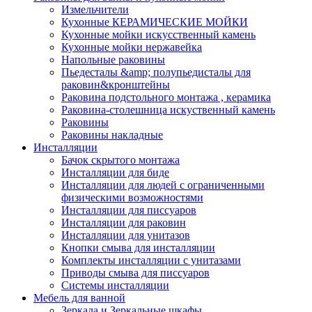
Измельчители
Кухонные КЕРАМИЧЕСКИЕ МОЙКИ
Кухонные мойки искусственный камень
Кухонные мойки нержавейка
Напольные раковины
Пьедесталы &amp; полупьедисталы для
раковин&кронштейны
Раковина подстольного монтажа , керамика
Раковина-столешница искуственный камень
Раковины
Раковины накладные
Инсталляции
Бачок скрытого монтажа
Инсталляции для биде
Инсталляции для людей с ограниченными
физическими возможностями
Инсталляции для писсуаров
Инсталляции для раковин
Инсталляции для унитазов
Кнопки смыва для инсталляции
Комплекты инсталляции с унитазами
Приводы смыва для писсуаров
Системы инсталляции
Мебель для ванной
Зеркала и Зеркальные шкафы