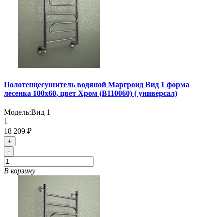
Полотенцесушитель водяной Маргроид Вид 1 форма
лесенка 100х60, цвет Хром (B110060) ( универсал)
Модель:
Вид 1
1
18 209 ₽
+
-
В корзину