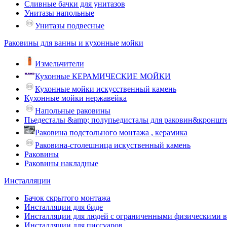
Сливные бачки для унитазов
Унитазы напольные
Унитазы подвесные
Раковины для ванны и кухонные мойки
Измельчители
Кухонные КЕРАМИЧЕСКИЕ МОЙКИ
Кухонные мойки искусственный камень
Кухонные мойки нержавейка
Напольные раковины
Пьедесталы &amp; полупьедисталы для раковин&кроншт
Раковина подстольного монтажа , керамика
Раковина-столешница искуственный камень
Раковины
Раковины накладные
Инсталляции
Бачок скрытого монтажа
Инсталляции для биде
Инсталляции для людей с ограниченными физическими 
Инсталляции для писсуаров