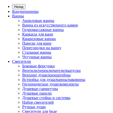
Назад
Кондиционеры
Ванны
Акриловые ванны
Ванна из искусственного камня
Гидромассажные ванны
Каркасы для ванн
Квариловые ванны
Панели для ванн
Перегородки на ванну
Стальные ванны
Чугунные ванны
Смесители
Боковые форсунки
Вентили/переключатели/выпуски
Верхние души/кронштейны
Встройка для душа/ванны/раковины
Гигиенические души/комплекты
Душевые гарнитуры
Душевые панели
Душевые стойки и системы
Набор смесителей
Ручные души
Смесители для биде