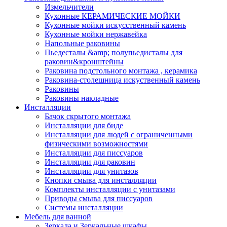
Измельчители
Кухонные КЕРАМИЧЕСКИЕ МОЙКИ
Кухонные мойки искусственный камень
Кухонные мойки нержавейка
Напольные раковины
Пьедесталы &amp; полупьедисталы для
раковин&кронштейны
Раковина подстольного монтажа , керамика
Раковина-столешница искуственный камень
Раковины
Раковины накладные
Инсталляции
Бачок скрытого монтажа
Инсталляции для биде
Инсталляции для людей с ограниченными
физическими возможностями
Инсталляции для писсуаров
Инсталляции для раковин
Инсталляции для унитазов
Кнопки смыва для инсталляции
Комплекты инсталляции с унитазами
Приводы смыва для писсуаров
Системы инсталляции
Мебель для ванной
Зеркала и Зеркальные шкафы