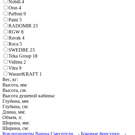
Nobili
4
Oras
4
Paffoni
9
Paini
5
RADOMIR
23
RGW
8
Ravak
4
Roca
5
SWEDBE
23
Teka Group
18
Vidima
2
Vitra
9
WasserKRAFT
1
Вес, кг:
Высота, мм:
Высота, см:
Высота душевой кабины:
Глубина, мм:
Глубина, см:
Длина, мм:
Объем, л:
Ширина, мм:
Ширина, см:
Кондиционеры
Ванны
Смесители
- Боковые форсунки
-