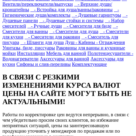
Вентили/переключатели/выпуски
- Верхние души/
кронштейны
- Встройка для душа/ванны/раковины
-
Гигиенические души/комплекты
- Душевые гарнитуры
-
Душевые панели
- Душевые стойки и системы
- Набор
смесителей
- Ручные души
- Смесители для биде
-
Смесители для ванны
- Смесители для душа
- Смесители
для кухни
- Смесители для раковин
- Смеситель для
писуара
- Шланги для душа
Душ - Кабины - Ограждения
Унитазы, биде, писсуары
Раковины для ванны и кухонные
мойки
Инсталляции
Мебель для ванной
Полотенцесушители -
Водонагреватели
Аксессуары для ванной
Аксессуары для
кухни
Сифоны и слив-переливы
Комплектующие
В СВЯЗИ С РЕЗКИМИ
ИЗМЕНЕНИЯМИ КУРСА ВАЛЮТ
ЦЕНЫ НА САЙТЕ МОГУТ БЫТЬ НЕ
АКТУАЛЬНЫМИ!
Работы по корректировке цен ведутся непрерывно, в связи с
чем убедительно просим своих клиентов, во избежание
неприятных ситуаций, цены на заинтересовавшую
продукцию уточнять у менеджеров по продажам или по