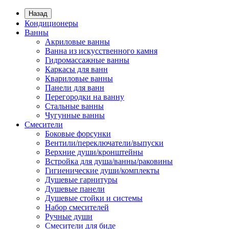
Назад
Кондиционеры
Ванны
Акриловые ванны
Ванна из искусственного камня
Гидромассажные ванны
Каркасы для ванн
Квариловые ванны
Панели для ванн
Перегородки на ванну
Стальные ванны
Чугунные ванны
Смесители
Боковые форсунки
Вентили/переключатели/выпуски
Верхние души/кронштейны
Встройка для душа/ванны/раковины
Гигиенические души/комплекты
Душевые гарнитуры
Душевые панели
Душевые стойки и системы
Набор смесителей
Ручные души
Смесители для биде