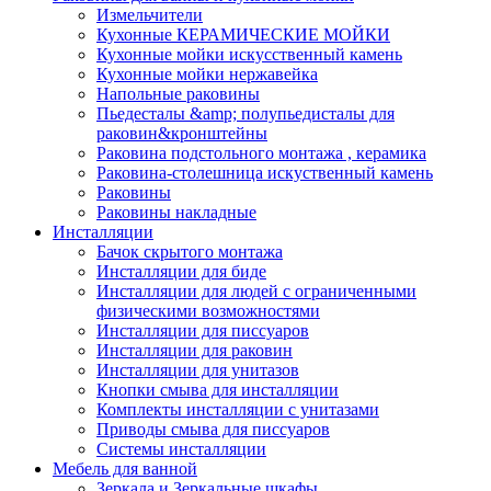
Измельчители
Кухонные КЕРАМИЧЕСКИЕ МОЙКИ
Кухонные мойки искусственный камень
Кухонные мойки нержавейка
Напольные раковины
Пьедесталы &amp; полупьедисталы для
раковин&кронштейны
Раковина подстольного монтажа , керамика
Раковина-столешница искуственный камень
Раковины
Раковины накладные
Инсталляции
Бачок скрытого монтажа
Инсталляции для биде
Инсталляции для людей с ограниченными
физическими возможностями
Инсталляции для писсуаров
Инсталляции для раковин
Инсталляции для унитазов
Кнопки смыва для инсталляции
Комплекты инсталляции с унитазами
Приводы смыва для писсуаров
Системы инсталляции
Мебель для ванной
Зеркала и Зеркальные шкафы