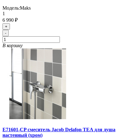
Модель:
Maks
1
6 990 ₽
+
-
В корзину
E71601-CP смеситель Jacob Delafon TEA для душа
настенный (хром)