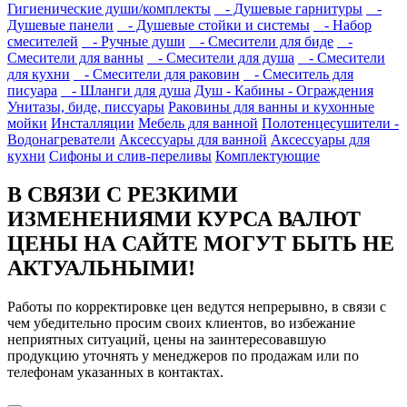
Гигиенические души/комплекты
- Душевые гарнитуры
-
Душевые панели
- Душевые стойки и системы
- Набор
смесителей
- Ручные души
- Смесители для биде
-
Смесители для ванны
- Смесители для душа
- Смесители
для кухни
- Смесители для раковин
- Смеситель для
писуара
- Шланги для душа
Душ - Кабины - Ограждения
Унитазы, биде, писсуары
Раковины для ванны и кухонные
мойки
Инсталляции
Мебель для ванной
Полотенцесушители -
Водонагреватели
Аксессуары для ванной
Аксессуары для
кухни
Сифоны и слив-переливы
Комплектующие
В СВЯЗИ С РЕЗКИМИ
ИЗМЕНЕНИЯМИ КУРСА ВАЛЮТ
ЦЕНЫ НА САЙТЕ МОГУТ БЫТЬ НЕ
АКТУАЛЬНЫМИ!
Работы по корректировке цен ведутся непрерывно, в связи с
чем убедительно просим своих клиентов, во избежание
неприятных ситуаций, цены на заинтересовавшую
продукцию уточнять у менеджеров по продажам или по
телефонам указанных в контактах.