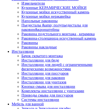
Измельчители
Кухонные КЕРАМИЧЕСКИЕ МОЙКИ
Кухонные мойки искусственный камень
Кухонные мойки нержавейка
Напольные раковины
Пьедесталы &amp; полупьедисталы для
раковин&кронштейны
Раковина подстольного монтажа , керамика
Раковина-столешница искуственный камень
Раковины
Раковины накладные
Инсталляции
Бачок скрытого монтажа
Инсталляции для биде
Инсталляции для людей с ограниченными
физическими возможностями
Инсталляции для писсуаров
Инсталляции для раковин
Инсталляции для унитазов
Кнопки смыва для инсталляции
Комплекты инсталляции с унитазами
Приводы смыва для писсуаров
Системы инсталляции
Мебель для ванной
Зеркала и Зеркальные шкафы