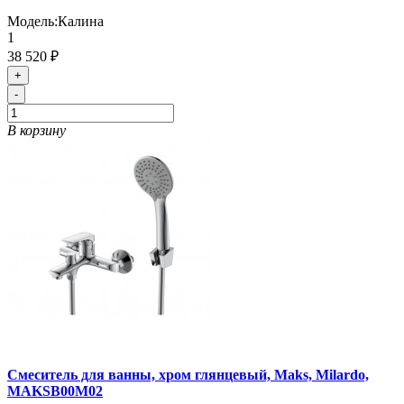
Модель:
Калина
1
38 520 ₽
+
-
В корзину
Cмеситель для ванны, хром глянцевый, Maks, Milardo,
MAKSB00M02