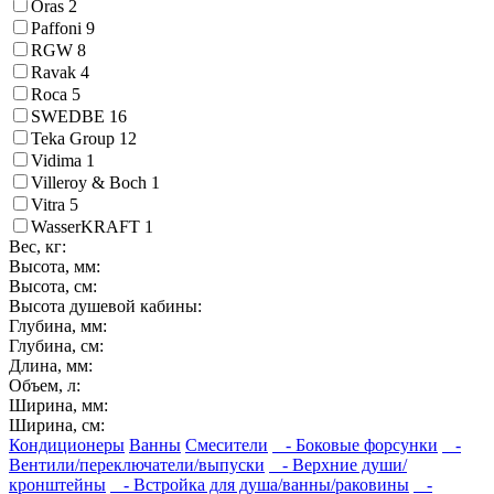
Oras
2
Paffoni
9
RGW
8
Ravak
4
Roca
5
SWEDBE
16
Teka Group
12
Vidima
1
Villeroy & Boch
1
Vitra
5
WasserKRAFT
1
Вес, кг:
Высота, мм:
Высота, см:
Высота душевой кабины:
Глубина, мм:
Глубина, см:
Длина, мм:
Объем, л:
Ширина, мм:
Ширина, см:
Кондиционеры
Ванны
Смесители
- Боковые форсунки
-
Вентили/переключатели/выпуски
- Верхние души/
кронштейны
- Встройка для душа/ванны/раковины
-