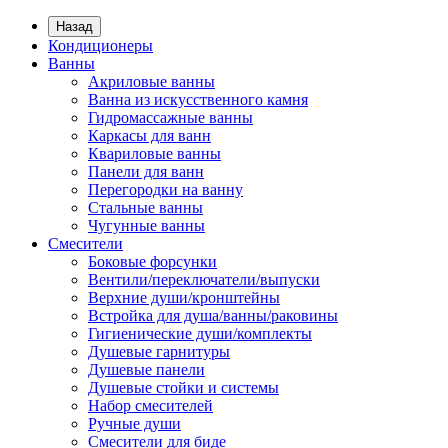
Назад
Кондиционеры
Ванны
Акриловые ванны
Ванна из искусственного камня
Гидромассажные ванны
Каркасы для ванн
Квариловые ванны
Панели для ванн
Перегородки на ванну
Стальные ванны
Чугунные ванны
Смесители
Боковые форсунки
Вентили/переключатели/выпуски
Верхние души/кронштейны
Встройка для душа/ванны/раковины
Гигиенические души/комплекты
Душевые гарнитуры
Душевые панели
Душевые стойки и системы
Набор смесителей
Ручные души
Смесители для биде