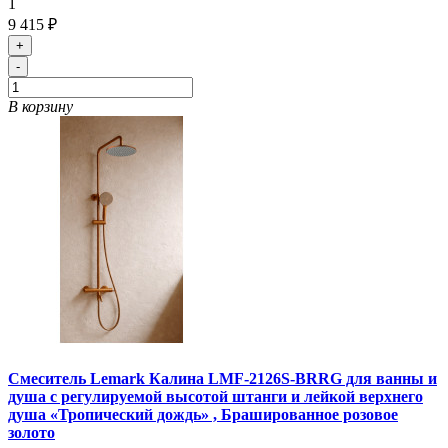
1
9 415 ₽
+
-
В корзину
Смеситель Lemark Калина LMF-2126S-BRRG для ванны и
душа с регулируемой высотой штанги и лейкой верхнего
душа «Тропический дождь» , Брашированное розовое
золото