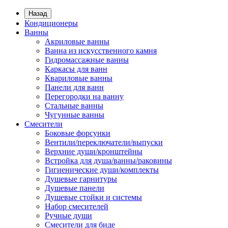
Назад
Кондиционеры
Ванны
Акриловые ванны
Ванна из искусственного камня
Гидромассажные ванны
Каркасы для ванн
Квариловые ванны
Панели для ванн
Перегородки на ванну
Стальные ванны
Чугунные ванны
Смесители
Боковые форсунки
Вентили/переключатели/выпуски
Верхние души/кронштейны
Встройка для душа/ванны/раковины
Гигиенические души/комплекты
Душевые гарнитуры
Душевые панели
Душевые стойки и системы
Набор смесителей
Ручные души
Смесители для биде