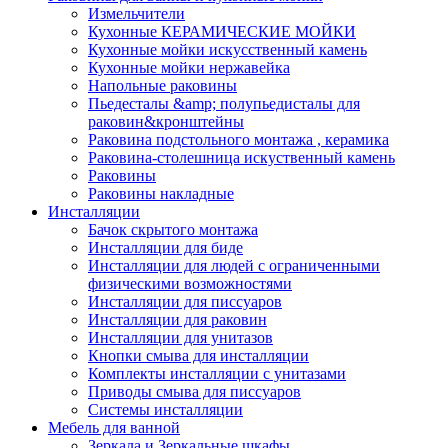
Измельчители
Кухонные КЕРАМИЧЕСКИЕ МОЙКИ
Кухонные мойки искусственный камень
Кухонные мойки нержавейка
Напольные раковины
Пьедесталы &amp; полупьедисталы для
раковин&кронштейны
Раковина подстольного монтажа , керамика
Раковина-столешница искуственный камень
Раковины
Раковины накладные
Инсталляции
Бачок скрытого монтажа
Инсталляции для биде
Инсталляции для людей с ограниченными
физическими возможностями
Инсталляции для писсуаров
Инсталляции для раковин
Инсталляции для унитазов
Кнопки смыва для инсталляции
Комплекты инсталляции с унитазами
Приводы смыва для писсуаров
Системы инсталляции
Мебель для ванной
Зеркала и Зеркальные шкафы