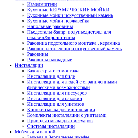
Измельчители
Кухонные КЕРАМИЧЕСКИЕ МОЙКИ
Кухонные мойки искусственный камень
Кухонные мойки нержавейка
Напольные раковины
Пьедесталы &amp; полупьедисталы для
раковин&кронштейны
Раковина подстольного монтажа , керамика
Раковина-столешница искуственный камень
Раковины
Раковины накладные
Инсталляции
Бачок скрытого монтажа
Инсталляции для биде
Инсталляции для людей с ограниченными
физическими возможностями
Инсталляции для писсуаров
Инсталляции для раковин
Инсталляции для унитазов
Кнопки смыва для инсталляции
Комплекты инсталляции с унитазами
Приводы смыва для писсуаров
Системы инсталляции
Мебель для ванной
Зеркала и Зеркальные шкафы