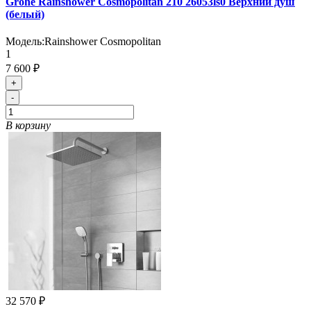
Grohe Rainshower Cosmopolitan 210 26053ls0 Верхний душ
(белый)
Модель:
Rainshower Cosmopolitan
1
7 600 ₽
+
-
В корзину
32 570 ₽