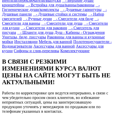
Вентили/переключатели/выпуски
- Верхние души/
кронштейны
- Встройка для душа/ванны/раковины
-
Гигиенические души/комплекты
- Душевые гарнитуры
-
Душевые панели
- Душевые стойки и системы
- Набор
смесителей
- Ручные души
- Смесители для биде
-
Смесители для ванны
- Смесители для душа
- Смесители
для кухни
- Смесители для раковин
- Смеситель для
писуара
- Шланги для душа
Душ - Кабины - Ограждения
Унитазы, биде, писсуары
Раковины для ванны и кухонные
мойки
Инсталляции
Мебель для ванной
Полотенцесушители -
Водонагреватели
Аксессуары для ванной
Аксессуары для
кухни
Сифоны и слив-переливы
Комплектующие
В СВЯЗИ С РЕЗКИМИ
ИЗМЕНЕНИЯМИ КУРСА ВАЛЮТ
ЦЕНЫ НА САЙТЕ МОГУТ БЫТЬ НЕ
АКТУАЛЬНЫМИ!
Работы по корректировке цен ведутся непрерывно, в связи с
чем убедительно просим своих клиентов, во избежание
неприятных ситуаций, цены на заинтересовавшую
продукцию уточнять у менеджеров по продажам или по
телефонам указанных в контактах.