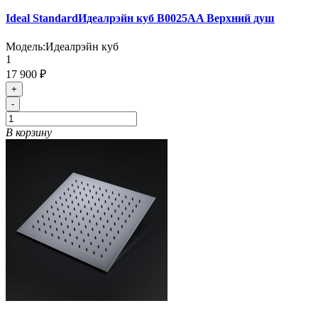
Ideal StandardИдеалрэйн куб B0025AA Верхний душ
Модель:
Идеалрэйн куб
1
17 900 ₽
+
-
В корзину