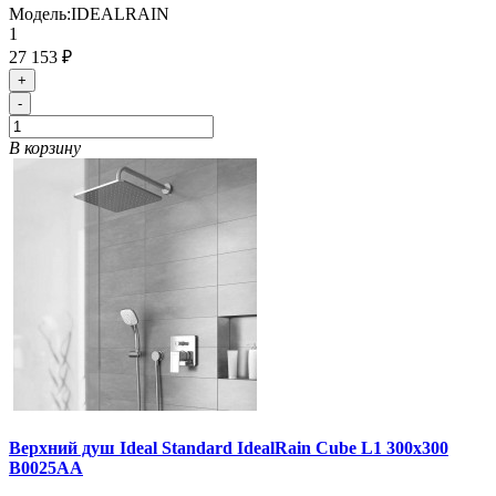
Модель:
IDEALRAIN
1
27 153 ₽
+
-
В корзину
Верхний душ Ideal Standard IdealRain Cube L1 300x300
B0025АА