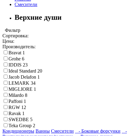
Смесители
Верхние души
Фильтр
Сортировка:
Цена:
Производитель:
Bravat
1
Grohe
6
IDDIS
23
Ideal Standard
20
Jacob Delafon
1
LEMARK
34
MIGLIORE
1
Milardo
8
Paffoni
1
RGW
12
Ravak
1
SWEDBE
5
Teka Group
2
Кондиционеры
Ванны
Смесители
- Боковые форсунки
-