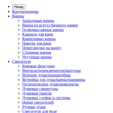
Назад
Кондиционеры
Ванны
Акриловые ванны
Ванна из искусственного камня
Гидромассажные ванны
Каркасы для ванн
Квариловые ванны
Панели для ванн
Перегородки на ванну
Стальные ванны
Чугунные ванны
Смесители
Боковые форсунки
Вентили/переключатели/выпуски
Верхние души/кронштейны
Встройка для душа/ванны/раковины
Гигиенические души/комплекты
Душевые гарнитуры
Душевые панели
Душевые стойки и системы
Набор смесителей
Ручные души
Смесители для биде