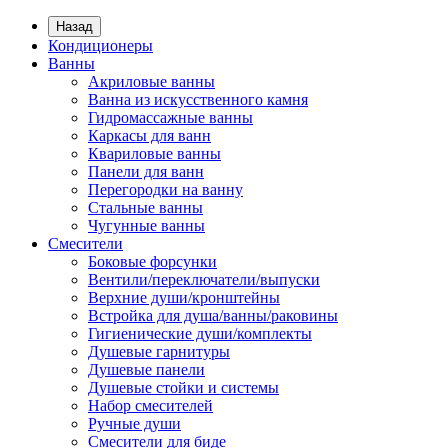
Назад
Кондиционеры
Ванны
Акриловые ванны
Ванна из искусственного камня
Гидромассажные ванны
Каркасы для ванн
Квариловые ванны
Панели для ванн
Перегородки на ванну
Стальные ванны
Чугунные ванны
Смесители
Боковые форсунки
Вентили/переключатели/выпуски
Верхние души/кронштейны
Встройка для душа/ванны/раковины
Гигиенические души/комплекты
Душевые гарнитуры
Душевые панели
Душевые стойки и системы
Набор смесителей
Ручные души
Смесители для биде