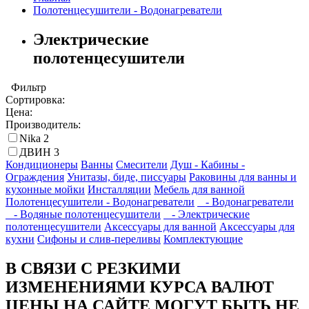
Полотенцесушители - Водонагреватели
Электрические
полотенцесушители
Фильтр
Сортировка:
Цена:
Производитель:
Nika
2
ДВИН
3
Кондиционеры
Ванны
Смесители
Душ - Кабины -
Ограждения
Унитазы, биде, писсуары
Раковины для ванны и
кухонные мойки
Инсталляции
Мебель для ванной
Полотенцесушители - Водонагреватели
- Водонагреватели
- Водяные полотенцесушители
- Электрические
полотенцесушители
Аксессуары для ванной
Аксессуары для
кухни
Сифоны и слив-переливы
Комплектующие
В СВЯЗИ С РЕЗКИМИ
ИЗМЕНЕНИЯМИ КУРСА ВАЛЮТ
ЦЕНЫ НА САЙТЕ МОГУТ БЫТЬ НЕ