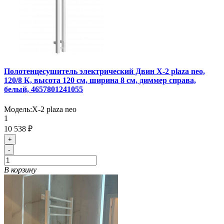
Полотенцесушитель электрический Двин X-2 plaza neo,
120/8 К, высота 120 см, ширина 8 см, диммер справа,
белый, 4657801241055
Модель:
X-2 plaza neo
1
10 538 ₽
+
-
В корзину