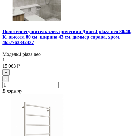
Полотенцесушитель электрический Двин J plaza neo 80/40,
К, высота 80 см, ширина 43 см, диммер справа, хром,
4657763842437
Модель:
J plaza neo
1
15 063 ₽
+
-
В корзину