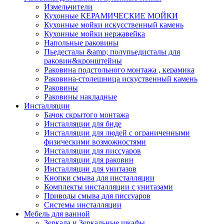
Измельчители
Кухонные КЕРАМИЧЕСКИЕ МОЙКИ
Кухонные мойки искусственный камень
Кухонные мойки нержавейка
Напольные раковины
Пьедесталы &amp; полупьедисталы для
раковин&кронштейны
Раковина подстольного монтажа , керамика
Раковина-столешница искуственный камень
Раковины
Раковины накладные
Инсталляции
Бачок скрытого монтажа
Инсталляции для биде
Инсталляции для людей с ограниченными
физическими возможностями
Инсталляции для писсуаров
Инсталляции для раковин
Инсталляции для унитазов
Кнопки смыва для инсталляции
Комплекты инсталляции с унитазами
Приводы смыва для писсуаров
Системы инсталляции
Мебель для ванной
Зеркала и Зеркальные шкафы