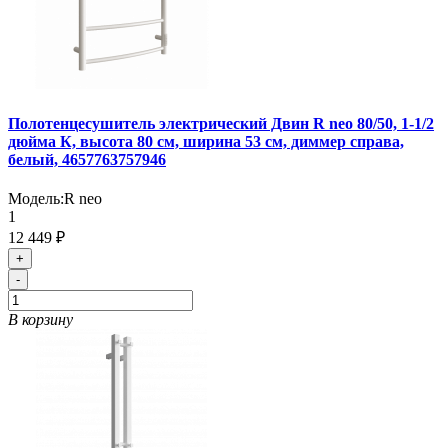
Полотенцесушитель электрический Двин R neo 80/50, 1-1/2
дюйма К, высота 80 см, ширина 53 см, диммер справа,
белый, 4657763757946
Модель:
R neo
1
12 449 ₽
+
-
В корзину