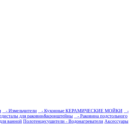
и
- Измельчители
- Кухонные КЕРАМИЧЕСКИЕ МОЙКИ
-
едисталы для раковин&кронштейны
- Раковина подстольного
для ванной
Полотенцесушители - Водонагреватели
Аксессуары