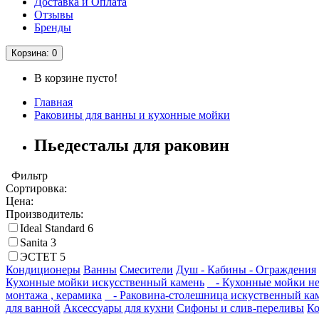
Доставка и Оплата
Отзывы
Бренды
Корзина
: 0
В корзине пусто!
Главная
Раковины для ванны и кухонные мойки
Пьедесталы для раковин
Фильтр
Сортировка:
Цена:
Производитель:
Ideal Standard
6
Sanita
3
ЭСТЕТ
5
Кондиционеры
Ванны
Смесители
Душ - Кабины - Ограждения
Кухонные мойки искусственный камень
- Кухонные мойки не
монтажа , керамика
- Раковина-столешница искуственный ка
для ванной
Аксессуары для кухни
Сифоны и слив-переливы
К