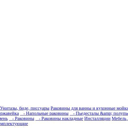
Унитазы, биде, писсуары
Раковины для ванны и кухонные мойк
ржавейка
- Напольные раковины
- Пьедесталы &amp; полупь
мень
- Раковины
- Раковины накладные
Инсталляции
Мебель 
омплектующие