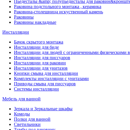
Пьедесталы &amp; полупьедисталы для раковин&кроншт
Раковина подстольного монтажа , керамика
Раковина-столешница искуственный камень
Раковины
Раковины накладные
Инсталляции
Бачок скрытого монтажа
Инсталляции для биде
Инсталляции для людей с ограниченными физическими 
Инсталляции для писсуаров
Инсталляции для раковин
Инсталляции для унитазов
Кнопки смыва для инсталляции
Комплекты инсталляции с унитазами
Приводы смыва для писсуаров
Системы инсталляции
Мебель для ванной
Зеркала и Зеркальные шкафы
Комоды
Полки для ванной
Светильники
Тумбы под раковину