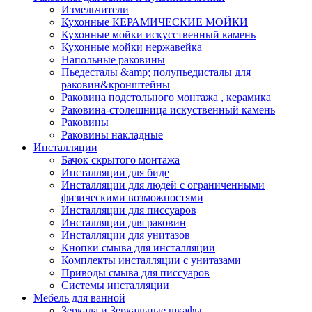
Измельчители
Кухонные КЕРАМИЧЕСКИЕ МОЙКИ
Кухонные мойки искусственный камень
Кухонные мойки нержавейка
Напольные раковины
Пьедесталы &amp; полупьедисталы для
раковин&кронштейны
Раковина подстольного монтажа , керамика
Раковина-столешница искуственный камень
Раковины
Раковины накладные
Инсталляции
Бачок скрытого монтажа
Инсталляции для биде
Инсталляции для людей с ограниченными
физическими возможностями
Инсталляции для писсуаров
Инсталляции для раковин
Инсталляции для унитазов
Кнопки смыва для инсталляции
Комплекты инсталляции с унитазами
Приводы смыва для писсуаров
Системы инсталляции
Мебель для ванной
Зеркала и Зеркальные шкафы