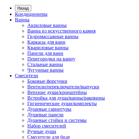
Назад
Кондиционеры
Ванны
Акриловые ванны
Ванна из искусственного камня
Гидромассажные ванны
Каркасы для ванн
Квариловые ванны
Панели для ванн
Перегородки на ванну
Стальные ванны
Чугунные ванны
Смесители
Боковые форсунки
Вентили/переключатели/выпуски
Верхние души/кронштейны
Встройка для душа/ванны/раковины
Гигиенические души/комплекты
Душевые гарнитуры
Душевые панели
Душевые стойки и системы
Набор смесителей
Ручные души
Смесители для биде