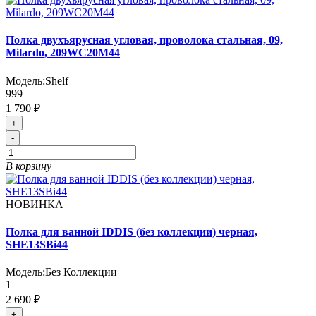
Полка двухъярусная угловая, проволока стальная, 09,
Milardo, 209WC20M44
Модель:
Shelf
999
1 790 ₽
+
-
В корзину
НОВИНКА
Полка для ванной IDDIS (без коллекции) черная,
SHE13SBi44
Модель:
Без Коллекции
1
2 690 ₽
+