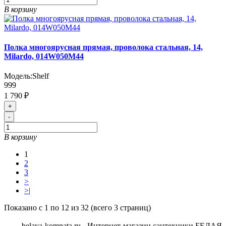
В корзину
Полка многоярусная прямая, проволока стальная, 14,
Milardo, 014W050M44
Модель:
Shelf
999
1 790 ₽
+
-
В корзину
1
2
3
>
>|
Показано с 1 по 12 из 32 (всего 3 страниц)
belaya-komnata.ru - Интернет-магазин сантехники БЕЛАЯ