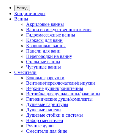
Назад
Кондиционеры
Ванны
Акриловые ванны
Ванна из искусственного камня
Гидромассажные ванны
Каркасы для ванн
Квариловые ванны
Панели для ванн
Перегородки на ванну
Стальные ванны
Чугунные ванны
Смесители
Боковые форсунки
Вентили/переключатели/выпуски
Верхние души/кронштейны
Встройка для душа/ванны/раковины
Гигиенические души/комплекты
Душевые гарнитуры
Душевые панели
Душевые стойки и системы
Набор смесителей
Ручные души
Смесители для биде