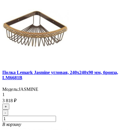
Полка Lemark Jasmine угловая, 240х240х90 мм, бронза,
LM6681B
Модель:
JASMINE
1
3 818 ₽
+
-
В корзину