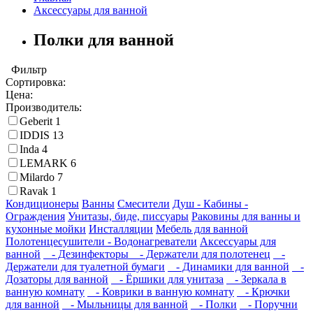
Аксессуары для ванной
Полки для ванной
Фильтр
Сортировка:
Цена:
Производитель:
Geberit
1
IDDIS
13
Inda
4
LEMARK
6
Milardo
7
Ravak
1
Кондиционеры
Ванны
Смесители
Душ - Кабины -
Ограждения
Унитазы, биде, писсуары
Раковины для ванны и
кухонные мойки
Инсталляции
Мебель для ванной
Полотенцесушители - Водонагреватели
Аксессуары для
ванной
- Дезинфекторы
- Держатели для полотенец
-
Держатели для туалетной бумаги
- Динамики для ванной
-
Дозаторы для ванной
- Ёршики для унитаза
- Зеркала в
ванную комнату
- Коврики в ванную комнату
- Крючки
для ванной
- Мыльницы для ванной
- Полки
- Поручни