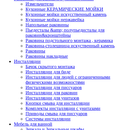
Измельчители
Кухонные КЕРАМИЧЕСКИЕ МОЙКИ
Кухонные мойки искусственный камень
Кухонные мойки нержавейка
Напольные раковины
Пьедесталы &amp; полупьедисталы для
раковин&кронштейны
Раковина подстольного монтажа , керамика
Раковина-столешница искуственный камень
Раковины
Раковины накладные
Инсталляции
Бачок скрытого монтажа
Инсталляции для биде
Инсталляции для людей с ограниченными
физическими возможностями
Инсталляции для писсуаров
Инсталляции для раковин
Инсталляции для унитазов
Кнопки смыва для инсталляции
Комплекты инсталляции с унитазами
Приводы смыва для писсуаров
Системы инсталляции
Мебель для ванной
Зеркала и Зеркальные шкафы