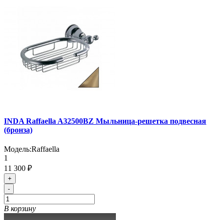
INDA Raffaella A32500BZ Мыльница-решетка подвесная
(бронза)
Модель:
Raffaella
1
11 300 ₽
+
-
В корзину