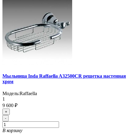
Мыльница Inda Raffaella A32500CR решетка настенная
хром
Модель:
Raffaella
1
9 600 ₽
+
-
В корзину