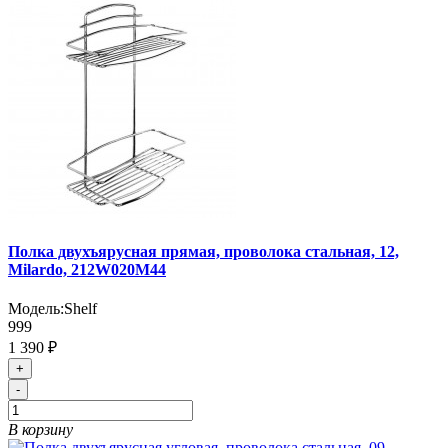
Полка двухъярусная прямая, проволока стальная, 12,
Milardo, 212W020M44
Модель:
Shelf
999
1 390 ₽
+
-
В корзину