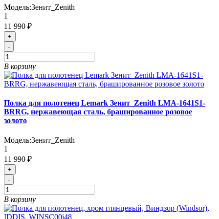
Модель:
Зенит_Zenith
1
11 990 ₽
+
-
В корзину
Полка для полотенец Lemark Зенит_Zenith LMA-1641S1-
BRRG, нержавеющая сталь, брашированное розовое
золото
Модель:
Зенит_Zenith
1
11 990 ₽
+
-
В корзину