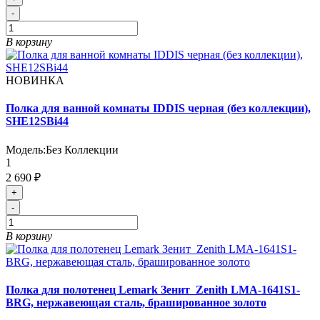
-
В корзину
НОВИНКА
Полка для ванной комнаты IDDIS черная (без коллекции),
SHE12SBi44
Модель:
Без Коллекции
1
2 690 ₽
+
-
В корзину
Полка для полотенец Lemark Зенит_Zenith LMA-1641S1-
BRG, нержавеющая сталь, брашированное золото