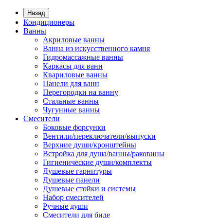
Назад
Кондиционеры
Ванны
Акриловые ванны
Ванна из искусственного камня
Гидромассажные ванны
Каркасы для ванн
Квариловые ванны
Панели для ванн
Перегородки на ванну
Стальные ванны
Чугунные ванны
Смесители
Боковые форсунки
Вентили/переключатели/выпуски
Верхние души/кронштейны
Встройка для душа/ванны/раковины
Гигиенические души/комплекты
Душевые гарнитуры
Душевые панели
Душевые стойки и системы
Набор смесителей
Ручные души
Смесители для биде