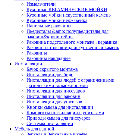
Измельчители
Кухонные КЕРАМИЧЕСКИЕ МОЙКИ
Кухонные мойки искусственный камень
Кухонные мойки нержавейка
Напольные раковины
Пьедесталы &amp; полупьедисталы для
раковин&кронштейны
Раковина подстольного монтажа , керамика
Раковина-столешница искуственный камень
Раковины
Раковины накладные
Инсталляции
Бачок скрытого монтажа
Инсталляции для биде
Инсталляции для людей с ограниченными
физическими возможностями
Инсталляции для писсуаров
Инсталляции для раковин
Инсталляции для унитазов
Кнопки смыва для инсталляции
Комплекты инсталляции с унитазами
Приводы смыва для писсуаров
Системы инсталляции
Мебель для ванной
Зеркала и Зеркальные шкафы