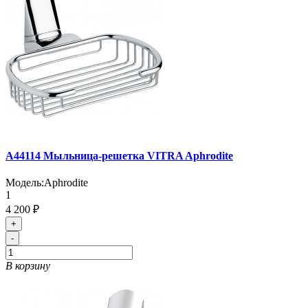
A44114 Мыльница-решетка VITRA Aphrodite
Модель:
Aphrodite
1
4 200 ₽
+
-
В корзину