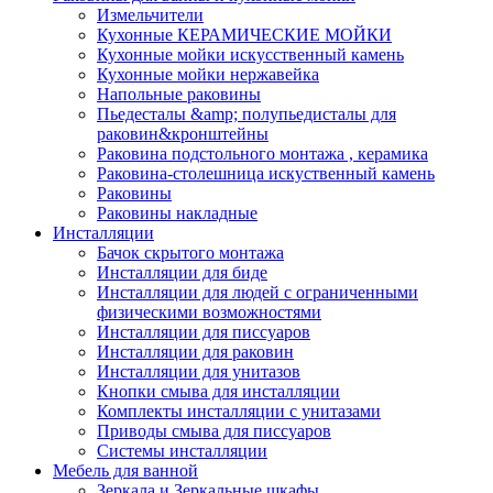
Измельчители
Кухонные КЕРАМИЧЕСКИЕ МОЙКИ
Кухонные мойки искусственный камень
Кухонные мойки нержавейка
Напольные раковины
Пьедесталы &amp; полупьедисталы для
раковин&кронштейны
Раковина подстольного монтажа , керамика
Раковина-столешница искуственный камень
Раковины
Раковины накладные
Инсталляции
Бачок скрытого монтажа
Инсталляции для биде
Инсталляции для людей с ограниченными
физическими возможностями
Инсталляции для писсуаров
Инсталляции для раковин
Инсталляции для унитазов
Кнопки смыва для инсталляции
Комплекты инсталляции с унитазами
Приводы смыва для писсуаров
Системы инсталляции
Мебель для ванной
Зеркала и Зеркальные шкафы