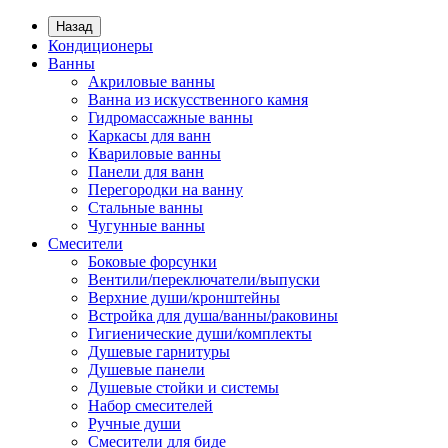
Назад
Кондиционеры
Ванны
Акриловые ванны
Ванна из искусственного камня
Гидромассажные ванны
Каркасы для ванн
Квариловые ванны
Панели для ванн
Перегородки на ванну
Стальные ванны
Чугунные ванны
Смесители
Боковые форсунки
Вентили/переключатели/выпуски
Верхние души/кронштейны
Встройка для душа/ванны/раковины
Гигиенические души/комплекты
Душевые гарнитуры
Душевые панели
Душевые стойки и системы
Набор смесителей
Ручные души
Смесители для биде