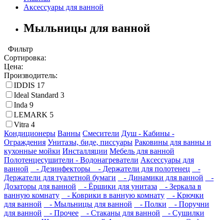
Аксессуары для ванной
Мыльницы для ванной
Фильтр
Сортировка:
Цена:
Производитель:
IDDIS
17
Ideal Standard
3
Inda
9
LEMARK
5
Vitra
4
Кондиционеры
Ванны
Смесители
Душ - Кабины -
Ограждения
Унитазы, биде, писсуары
Раковины для ванны и
кухонные мойки
Инсталляции
Мебель для ванной
Полотенцесушители - Водонагреватели
Аксессуары для
ванной
- Дезинфекторы
- Держатели для полотенец
-
Держатели для туалетной бумаги
- Динамики для ванной
-
Дозаторы для ванной
- Ёршики для унитаза
- Зеркала в
ванную комнату
- Коврики в ванную комнату
- Крючки
для ванной
- Мыльницы для ванной
- Полки
- Поручни
для ванной
- Прочее
- Стаканы для ванной
- Сушилки