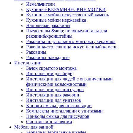
Измельчители
Кухонные КЕРАМИЧЕСКИЕ МОЙКИ
Кухонные мойки искусственный камень
Кухонные мойки нержавейка
Напольные раковины
Пьедесталы &amp; полупьедисталы для
раковин&кронштейны
Раковина подстольного монтажа , керамика
Раковина-столешница искуственный камень
Раковины
Раковины накладные
Инсталляции
Бачок скрытого монтажа
Инсталляции для биде
Инсталляции для людей с ограниченными
физическими возможностями
Инсталляции для писсуаров
Инсталляции для раковин
Инсталляции для унитазов
Кнопки смыва для инсталляции
Комплекты инсталляции с унитазами
Приводы смыва для писсуаров
Системы инсталляции
Мебель для ванной
Зеркала и Зеркальные шкафы