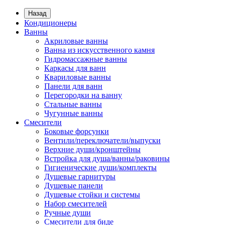
Назад
Кондиционеры
Ванны
Акриловые ванны
Ванна из искусственного камня
Гидромассажные ванны
Каркасы для ванн
Квариловые ванны
Панели для ванн
Перегородки на ванну
Стальные ванны
Чугунные ванны
Смесители
Боковые форсунки
Вентили/переключатели/выпуски
Верхние души/кронштейны
Встройка для душа/ванны/раковины
Гигиенические души/комплекты
Душевые гарнитуры
Душевые панели
Душевые стойки и системы
Набор смесителей
Ручные души
Смесители для биде