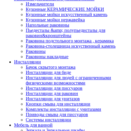
Измельчители
Кухонные КЕРАМИЧЕСКИЕ МОЙКИ
Кухонные мойки искусственный камень
Кухонные мойки нержавейка
Напольные раковины
Пьедесталы &amp; полупьедисталы для
раковин&кронштейны
Раковина подстольного монтажа , керамика
Раковина-столешница искуственный камень
Раковины
Раковины накладные
Инсталляции
Бачок скрытого монтажа
Инсталляции для биде
Инсталляции для людей с ограниченными
физическими возможностями
Инсталляции для писсуаров
Инсталляции для раковин
Инсталляции для унитазов
Кнопки смыва для инсталляции
Комплекты инсталляции с унитазами
Приводы смыва для писсуаров
Системы инсталляции
Мебель для ванной
Зеркала и Зеркальные шкафы