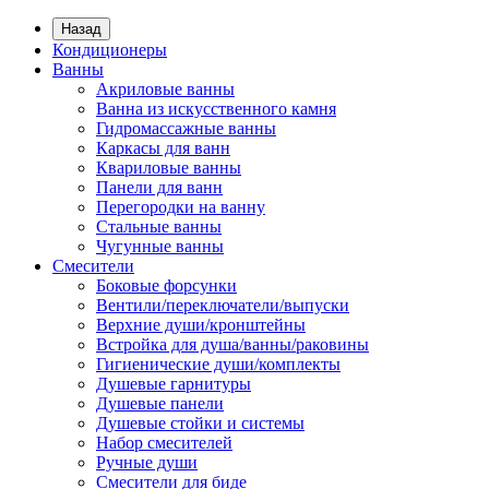
Назад
Кондиционеры
Ванны
Акриловые ванны
Ванна из искусственного камня
Гидромассажные ванны
Каркасы для ванн
Квариловые ванны
Панели для ванн
Перегородки на ванну
Стальные ванны
Чугунные ванны
Смесители
Боковые форсунки
Вентили/переключатели/выпуски
Верхние души/кронштейны
Встройка для душа/ванны/раковины
Гигиенические души/комплекты
Душевые гарнитуры
Душевые панели
Душевые стойки и системы
Набор смесителей
Ручные души
Смесители для биде