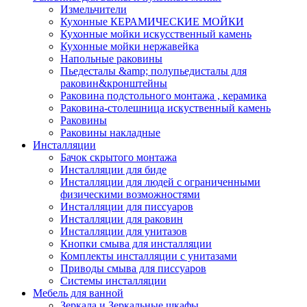
Измельчители
Кухонные КЕРАМИЧЕСКИЕ МОЙКИ
Кухонные мойки искусственный камень
Кухонные мойки нержавейка
Напольные раковины
Пьедесталы &amp; полупьедисталы для
раковин&кронштейны
Раковина подстольного монтажа , керамика
Раковина-столешница искуственный камень
Раковины
Раковины накладные
Инсталляции
Бачок скрытого монтажа
Инсталляции для биде
Инсталляции для людей с ограниченными
физическими возможностями
Инсталляции для писсуаров
Инсталляции для раковин
Инсталляции для унитазов
Кнопки смыва для инсталляции
Комплекты инсталляции с унитазами
Приводы смыва для писсуаров
Системы инсталляции
Мебель для ванной
Зеркала и Зеркальные шкафы