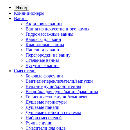
Назад
Кондиционеры
Ванны
Акриловые ванны
Ванна из искусственного камня
Гидромассажные ванны
Каркасы для ванн
Квариловые ванны
Панели для ванн
Перегородки на ванну
Стальные ванны
Чугунные ванны
Смесители
Боковые форсунки
Вентили/переключатели/выпуски
Верхние души/кронштейны
Встройка для душа/ванны/раковины
Гигиенические души/комплекты
Душевые гарнитуры
Душевые панели
Душевые стойки и системы
Набор смесителей
Ручные души
Смесители для биде