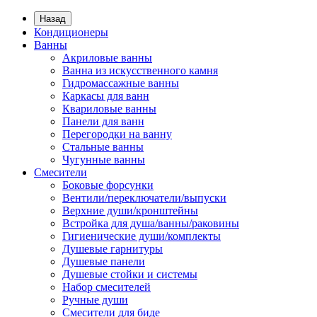
Назад
Кондиционеры
Ванны
Акриловые ванны
Ванна из искусственного камня
Гидромассажные ванны
Каркасы для ванн
Квариловые ванны
Панели для ванн
Перегородки на ванну
Стальные ванны
Чугунные ванны
Смесители
Боковые форсунки
Вентили/переключатели/выпуски
Верхние души/кронштейны
Встройка для душа/ванны/раковины
Гигиенические души/комплекты
Душевые гарнитуры
Душевые панели
Душевые стойки и системы
Набор смесителей
Ручные души
Смесители для биде