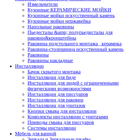
Измельчители
Кухонные КЕРАМИЧЕСКИЕ МОЙКИ
Кухонные мойки искусственный камень
Кухонные мойки нержавейка
Напольные раковины
Пьедесталы &amp; полупьедисталы для
раковин&кронштейны
Раковина подстольного монтажа , керамика
Раковина-столешница искуственный камень
Раковины
Раковины накладные
Инсталляции
Бачок скрытого монтажа
Инсталляции для биде
Инсталляции для людей с ограниченными
физическими возможностями
Инсталляции для писсуаров
Инсталляции для раковин
Инсталляции для унитазов
Кнопки смыва для инсталляции
Комплекты инсталляции с унитазами
Приводы смыва для писсуаров
Системы инсталляции
Мебель для ванной
Зеркала и Зеркальные шкафы