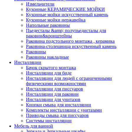
Измельчители
Кухонные КЕРАМИЧЕСКИЕ МОЙКИ
Кухонные мойки искусственный камень
Кухонные мойки нержавейка
Напольные раковины
Пьедесталы &amp; полупьедисталы для
раковин&кронштейны
Раковина подстольного монтажа , керамика
Раковина-столешница искуственный камень
Раковины
Раковины накладные
Инсталляции
Бачок скрытого монтажа
Инсталляции для биде
Инсталляции для людей с ограниченными
физическими возможностями
Инсталляции для писсуаров
Инсталляции для раковин
Инсталляции для унитазов
Кнопки смыва для инсталляции
Комплекты инсталляции с унитазами
Приводы смыва для писсуаров
Системы инсталляции
Мебель для ванной
Зеркала и Зеркальные шкафы