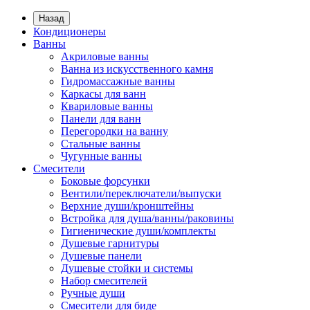
Назад
Кондиционеры
Ванны
Акриловые ванны
Ванна из искусственного камня
Гидромассажные ванны
Каркасы для ванн
Квариловые ванны
Панели для ванн
Перегородки на ванну
Стальные ванны
Чугунные ванны
Смесители
Боковые форсунки
Вентили/переключатели/выпуски
Верхние души/кронштейны
Встройка для душа/ванны/раковины
Гигиенические души/комплекты
Душевые гарнитуры
Душевые панели
Душевые стойки и системы
Набор смесителей
Ручные души
Смесители для биде