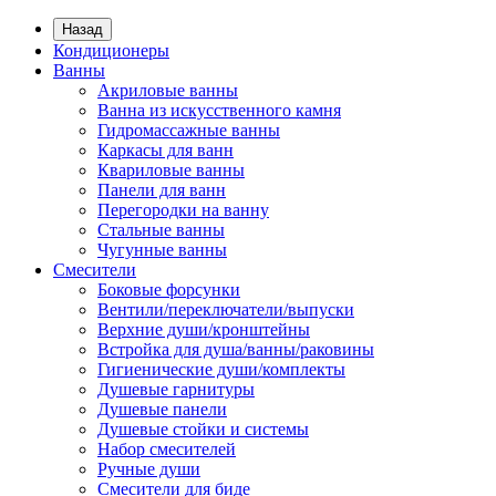
Назад
Кондиционеры
Ванны
Акриловые ванны
Ванна из искусственного камня
Гидромассажные ванны
Каркасы для ванн
Квариловые ванны
Панели для ванн
Перегородки на ванну
Стальные ванны
Чугунные ванны
Смесители
Боковые форсунки
Вентили/переключатели/выпуски
Верхние души/кронштейны
Встройка для душа/ванны/раковины
Гигиенические души/комплекты
Душевые гарнитуры
Душевые панели
Душевые стойки и системы
Набор смесителей
Ручные души
Смесители для биде