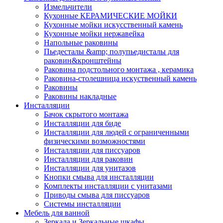
Измельчители
Кухонные КЕРАМИЧЕСКИЕ МОЙКИ
Кухонные мойки искусственный камень
Кухонные мойки нержавейка
Напольные раковины
Пьедесталы &amp; полупьедисталы для
раковин&кронштейны
Раковина подстольного монтажа , керамика
Раковина-столешница искуственный камень
Раковины
Раковины накладные
Инсталляции
Бачок скрытого монтажа
Инсталляции для биде
Инсталляции для людей с ограниченными
физическими возможностями
Инсталляции для писсуаров
Инсталляции для раковин
Инсталляции для унитазов
Кнопки смыва для инсталляции
Комплекты инсталляции с унитазами
Приводы смыва для писсуаров
Системы инсталляции
Мебель для ванной
Зеркала и Зеркальные шкафы