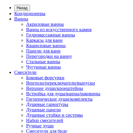
Назад
Кондиционеры
Ванны
Акриловые ванны
Ванна из искусственного камня
Гидромассажные ванны
Каркасы для ванн
Квариловые ванны
Панели для ванн
Перегородки на ванну
Стальные ванны
Чугунные ванны
Смесители
Боковые форсунки
Вентили/переключатели/выпуски
Верхние души/кронштейны
Встройка для душа/ванны/раковины
Гигиенические души/комплекты
Душевые гарнитуры
Душевые панели
Душевые стойки и системы
Набор смесителей
Ручные души
Смесители для биде