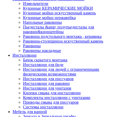
Измельчители
Кухонные КЕРАМИЧЕСКИЕ МОЙКИ
Кухонные мойки искусственный камень
Кухонные мойки нержавейка
Напольные раковины
Пьедесталы &amp; полупьедисталы для
раковин&кронштейны
Раковина подстольного монтажа , керамика
Раковина-столешница искуственный камень
Раковины
Раковины накладные
Инсталляции
Бачок скрытого монтажа
Инсталляции для биде
Инсталляции для людей с ограниченными
физическими возможностями
Инсталляции для писсуаров
Инсталляции для раковин
Инсталляции для унитазов
Кнопки смыва для инсталляции
Комплекты инсталляции с унитазами
Приводы смыва для писсуаров
Системы инсталляции
Мебель для ванной
Зеркала и Зеркальные шкафы