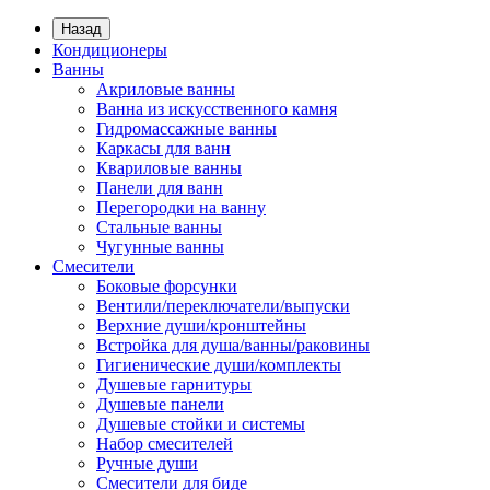
Назад
Кондиционеры
Ванны
Акриловые ванны
Ванна из искусственного камня
Гидромассажные ванны
Каркасы для ванн
Квариловые ванны
Панели для ванн
Перегородки на ванну
Стальные ванны
Чугунные ванны
Смесители
Боковые форсунки
Вентили/переключатели/выпуски
Верхние души/кронштейны
Встройка для душа/ванны/раковины
Гигиенические души/комплекты
Душевые гарнитуры
Душевые панели
Душевые стойки и системы
Набор смесителей
Ручные души
Смесители для биде