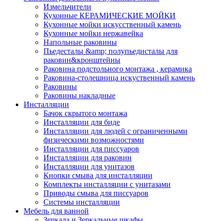
Измельчители
Кухонные КЕРАМИЧЕСКИЕ МОЙКИ
Кухонные мойки искусственный камень
Кухонные мойки нержавейка
Напольные раковины
Пьедесталы &amp; полупьедисталы для
раковин&кронштейны
Раковина подстольного монтажа , керамика
Раковина-столешница искуственный камень
Раковины
Раковины накладные
Инсталляции
Бачок скрытого монтажа
Инсталляции для биде
Инсталляции для людей с ограниченными
физическими возможностями
Инсталляции для писсуаров
Инсталляции для раковин
Инсталляции для унитазов
Кнопки смыва для инсталляции
Комплекты инсталляции с унитазами
Приводы смыва для писсуаров
Системы инсталляции
Мебель для ванной
Зеркала и Зеркальные шкафы