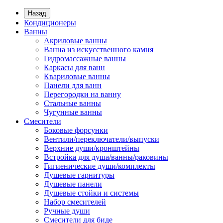
Назад
Кондиционеры
Ванны
Акриловые ванны
Ванна из искусственного камня
Гидромассажные ванны
Каркасы для ванн
Квариловые ванны
Панели для ванн
Перегородки на ванну
Стальные ванны
Чугунные ванны
Смесители
Боковые форсунки
Вентили/переключатели/выпуски
Верхние души/кронштейны
Встройка для душа/ванны/раковины
Гигиенические души/комплекты
Душевые гарнитуры
Душевые панели
Душевые стойки и системы
Набор смесителей
Ручные души
Смесители для биде