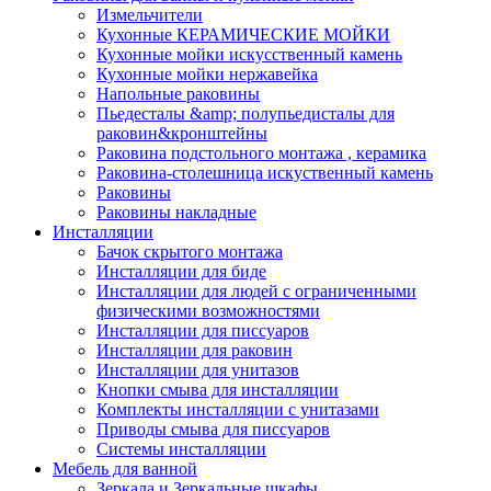
Измельчители
Кухонные КЕРАМИЧЕСКИЕ МОЙКИ
Кухонные мойки искусственный камень
Кухонные мойки нержавейка
Напольные раковины
Пьедесталы &amp; полупьедисталы для
раковин&кронштейны
Раковина подстольного монтажа , керамика
Раковина-столешница искуственный камень
Раковины
Раковины накладные
Инсталляции
Бачок скрытого монтажа
Инсталляции для биде
Инсталляции для людей с ограниченными
физическими возможностями
Инсталляции для писсуаров
Инсталляции для раковин
Инсталляции для унитазов
Кнопки смыва для инсталляции
Комплекты инсталляции с унитазами
Приводы смыва для писсуаров
Системы инсталляции
Мебель для ванной
Зеркала и Зеркальные шкафы