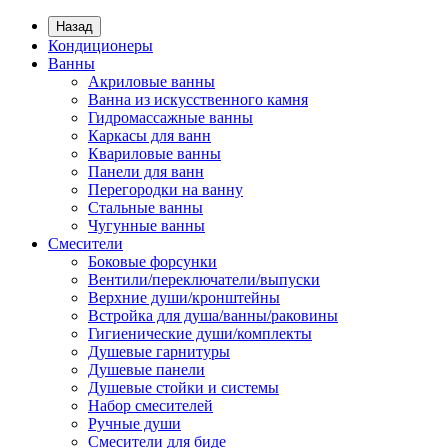
Назад
Кондиционеры
Ванны
Акриловые ванны
Ванна из искусственного камня
Гидромассажные ванны
Каркасы для ванн
Квариловые ванны
Панели для ванн
Перегородки на ванну
Стальные ванны
Чугунные ванны
Смесители
Боковые форсунки
Вентили/переключатели/выпуски
Верхние души/кронштейны
Встройка для душа/ванны/раковины
Гигиенические души/комплекты
Душевые гарнитуры
Душевые панели
Душевые стойки и системы
Набор смесителей
Ручные души
Смесители для биде