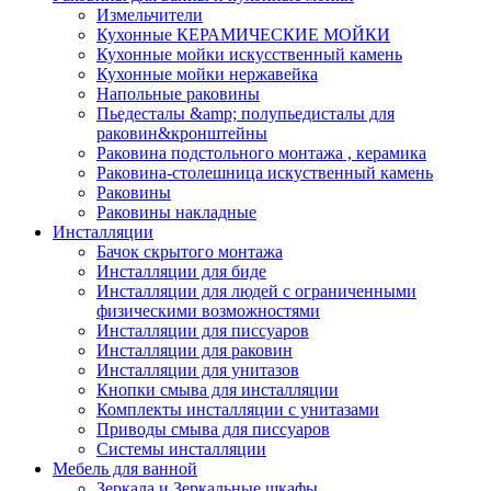
Измельчители
Кухонные КЕРАМИЧЕСКИЕ МОЙКИ
Кухонные мойки искусственный камень
Кухонные мойки нержавейка
Напольные раковины
Пьедесталы &amp; полупьедисталы для
раковин&кронштейны
Раковина подстольного монтажа , керамика
Раковина-столешница искуственный камень
Раковины
Раковины накладные
Инсталляции
Бачок скрытого монтажа
Инсталляции для биде
Инсталляции для людей с ограниченными
физическими возможностями
Инсталляции для писсуаров
Инсталляции для раковин
Инсталляции для унитазов
Кнопки смыва для инсталляции
Комплекты инсталляции с унитазами
Приводы смыва для писсуаров
Системы инсталляции
Мебель для ванной
Зеркала и Зеркальные шкафы