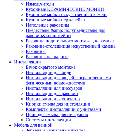
Измельчители
Кухонные КЕРАМИЧЕСКИЕ МОЙКИ
Кухонные мойки искусственный камень
Кухонные мойки нержавейка
Напольные раковины
Пьедесталы &amp; полупьедисталы для
раковин&кронштейны
Раковина подстольного монтажа , керамика
Раковина-столешница искуственный камень
Раковины
Раковины накладные
Инсталляции
Бачок скрытого монтажа
Инсталляции для биде
Инсталляции для людей с ограниченными
физическими возможностями
Инсталляции для писсуаров
Инсталляции для раковин
Инсталляции для унитазов
Кнопки смыва для инсталляции
Комплекты инсталляции с унитазами
Приводы смыва для писсуаров
Системы инсталляции
Мебель для ванной
Зеркала и Зеркальные шкафы