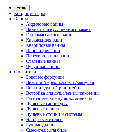
Назад
Кондиционеры
Ванны
Акриловые ванны
Ванна из искусственного камня
Гидромассажные ванны
Каркасы для ванн
Квариловые ванны
Панели для ванн
Перегородки на ванну
Стальные ванны
Чугунные ванны
Смесители
Боковые форсунки
Вентили/переключатели/выпуски
Верхние души/кронштейны
Встройка для душа/ванны/раковины
Гигиенические души/комплекты
Душевые гарнитуры
Душевые панели
Душевые стойки и системы
Набор смесителей
Ручные души
Смесители для биде