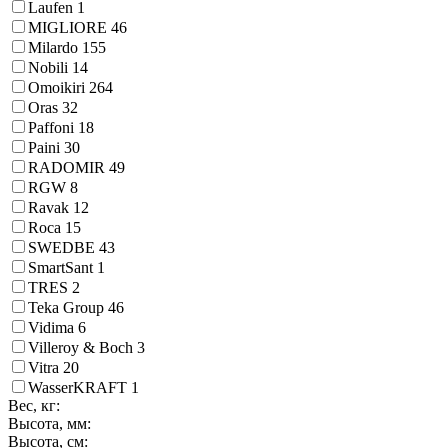
Laufen
1
MIGLIORE
46
Milardo
155
Nobili
14
Omoikiri
264
Oras
32
Paffoni
18
Paini
30
RADOMIR
49
RGW
8
Ravak
12
Roca
15
SWEDBE
43
SmartSant
1
TRES
2
Teka Group
46
Vidima
6
Villeroy & Boch
3
Vitra
20
WasserKRAFT
1
Вес, кг:
Высота, мм:
Высота, см: