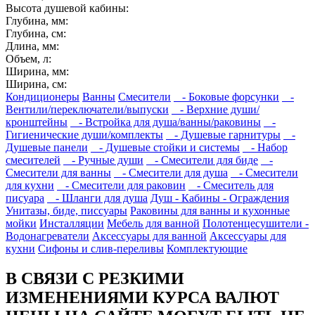
Высота душевой кабины:
Глубина, мм:
Глубина, см:
Длина, мм:
Объем, л:
Ширина, мм:
Ширина, см:
Кондиционеры
Ванны
Смесители
- Боковые форсунки
-
Вентили/переключатели/выпуски
- Верхние души/
кронштейны
- Встройка для душа/ванны/раковины
-
Гигиенические души/комплекты
- Душевые гарнитуры
-
Душевые панели
- Душевые стойки и системы
- Набор
смесителей
- Ручные души
- Смесители для биде
-
Смесители для ванны
- Смесители для душа
- Смесители
для кухни
- Смесители для раковин
- Смеситель для
писуара
- Шланги для душа
Душ - Кабины - Ограждения
Унитазы, биде, писсуары
Раковины для ванны и кухонные
мойки
Инсталляции
Мебель для ванной
Полотенцесушители -
Водонагреватели
Аксессуары для ванной
Аксессуары для
кухни
Сифоны и слив-переливы
Комплектующие
В СВЯЗИ С РЕЗКИМИ
ИЗМЕНЕНИЯМИ КУРСА ВАЛЮТ