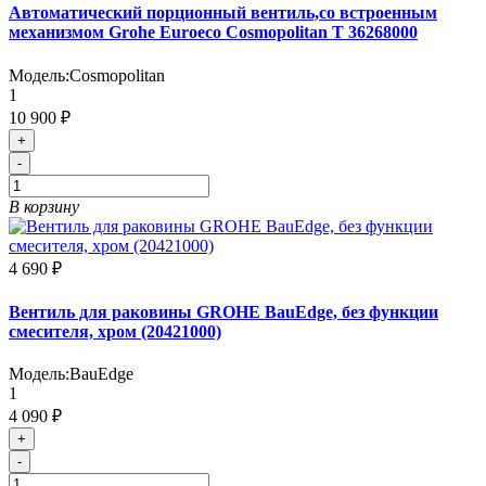
Автоматический порционный вентиль,со встроенным
механизмом Grohe Euroeco Cosmopolitan T 36268000
Модель:
Cosmopolitan
1
10 900 ₽
+
-
В корзину
4 690 ₽
Вентиль для раковины GROHE BauEdge, без функции
смесителя, хром (20421000)
Модель:
BauEdge
1
4 090 ₽
+
-