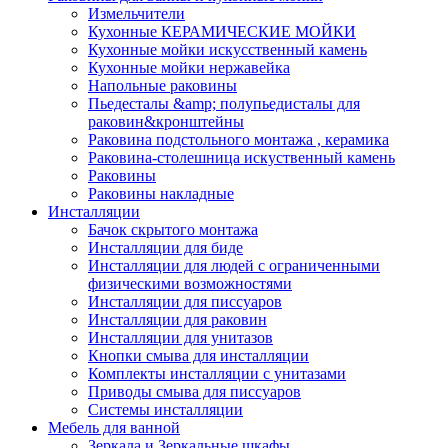
Измельчители
Кухонные КЕРАМИЧЕСКИЕ МОЙКИ
Кухонные мойки искусственный камень
Кухонные мойки нержавейка
Напольные раковины
Пьедесталы &amp; полупьедисталы для
раковин&кронштейны
Раковина подстольного монтажа , керамика
Раковина-столешница искуственный камень
Раковины
Раковины накладные
Инсталляции
Бачок скрытого монтажа
Инсталляции для биде
Инсталляции для людей с ограниченными
физическими возможностями
Инсталляции для писсуаров
Инсталляции для раковин
Инсталляции для унитазов
Кнопки смыва для инсталляции
Комплекты инсталляции с унитазами
Приводы смыва для писсуаров
Системы инсталляции
Мебель для ванной
Зеркала и Зеркальные шкафы