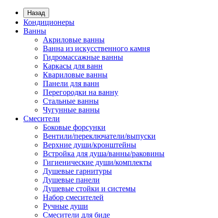
Назад
Кондиционеры
Ванны
Акриловые ванны
Ванна из искусственного камня
Гидромассажные ванны
Каркасы для ванн
Квариловые ванны
Панели для ванн
Перегородки на ванну
Стальные ванны
Чугунные ванны
Смесители
Боковые форсунки
Вентили/переключатели/выпуски
Верхние души/кронштейны
Встройка для душа/ванны/раковины
Гигиенические души/комплекты
Душевые гарнитуры
Душевые панели
Душевые стойки и системы
Набор смесителей
Ручные души
Смесители для биде