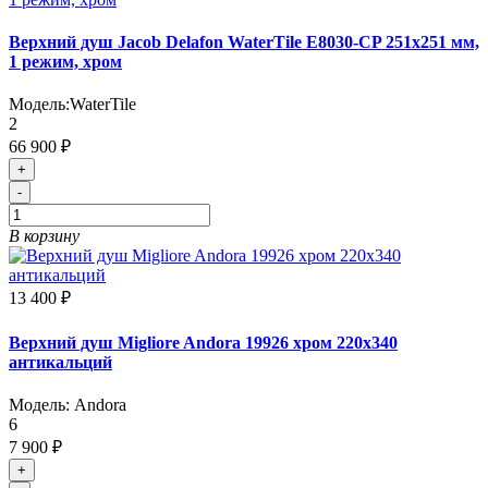
Верхний душ Jacob Delafon WaterTile E8030-CP 251x251 мм,
1 режим, хром
Модель:
WaterTile
2
66 900 ₽
+
-
В корзину
13 400 ₽
Верхний душ Migliore Andora 19926 хром 220х340
антикальций
Модель:
Andora
6
7 900 ₽
+