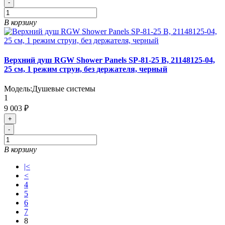
-
В корзину
Верхний душ RGW Shower Panels SP-81-25 B, 21148125-04,
25 см, 1 режим струи, без держателя, черный
Модель:
Душевые системы
1
9 003 ₽
+
-
В корзину
|<
<
4
5
6
7
8