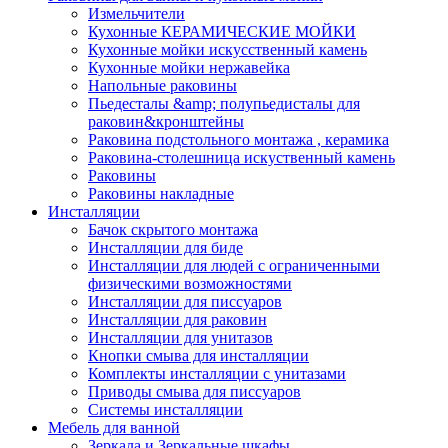
Измельчители
Кухонные КЕРАМИЧЕСКИЕ МОЙКИ
Кухонные мойки искусственный камень
Кухонные мойки нержавейка
Напольные раковины
Пьедесталы &amp; полупьедисталы для
раковин&кронштейны
Раковина подстольного монтажа , керамика
Раковина-столешница искуственный камень
Раковины
Раковины накладные
Инсталляции
Бачок скрытого монтажа
Инсталляции для биде
Инсталляции для людей с ограниченными
физическими возможностями
Инсталляции для писсуаров
Инсталляции для раковин
Инсталляции для унитазов
Кнопки смыва для инсталляции
Комплекты инсталляции с унитазами
Приводы смыва для писсуаров
Системы инсталляции
Мебель для ванной
Зеркала и Зеркальные шкафы