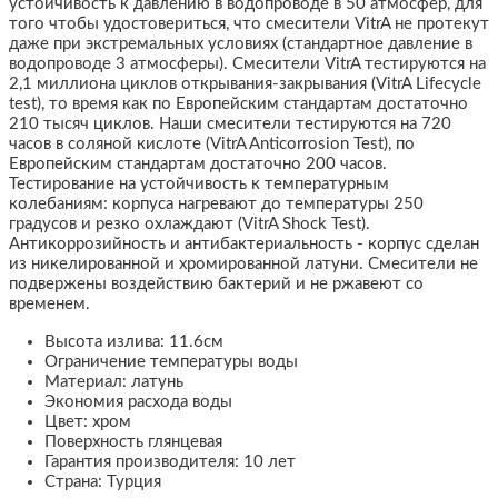
устойчивость к давлению в водопроводе в 50 атмосфер, для
того чтобы удостовериться, что смесители VitrA не протекут
даже при экстремальных условиях (стандартное давление в
водопроводе 3 атмосферы). Смесители VitrA тестируются на
2,1 миллиона циклов открывания-закрывания (VitrA Lifecycle
test), то время как по Европейским стандартам достаточно
210 тысяч циклов. Наши смесители тестируются на 720
часов в соляной кислоте (VitrA Anticorrosion Test), по
Европейским стандартам достаточно 200 часов.
Тестирование на устойчивость к температурным
колебаниям: корпуса нагревают до температуры 250
градусов и резко охлаждают (VitrA Shock Test).
Антикоррозийность и антибактериальность - корпус сделан
из никелированной и хромированной латуни. Смесители не
подвержены воздействию бактерий и не ржавеют со
временем.
Высота излива: 11.6см
Ограничение температуры воды
Материал: латунь
Экономия расхода воды
Цвет: хром
Поверхность глянцевая
Гарантия производителя: 10 лет
Страна: Турция