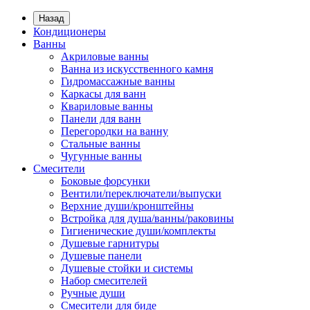
Назад
Кондиционеры
Ванны
Акриловые ванны
Ванна из искусственного камня
Гидромассажные ванны
Каркасы для ванн
Квариловые ванны
Панели для ванн
Перегородки на ванну
Стальные ванны
Чугунные ванны
Смесители
Боковые форсунки
Вентили/переключатели/выпуски
Верхние души/кронштейны
Встройка для душа/ванны/раковины
Гигиенические души/комплекты
Душевые гарнитуры
Душевые панели
Душевые стойки и системы
Набор смесителей
Ручные души
Смесители для биде