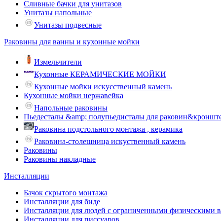
Сливные бачки для унитазов
Унитазы напольные
Унитазы подвесные
Раковины для ванны и кухонные мойки
Измельчители
Кухонные КЕРАМИЧЕСКИЕ МОЙКИ
Кухонные мойки искусственный камень
Кухонные мойки нержавейка
Напольные раковины
Пьедесталы &amp; полупьедисталы для раковин&кроншт
Раковина подстольного монтажа , керамика
Раковина-столешница искуственный камень
Раковины
Раковины накладные
Инсталляции
Бачок скрытого монтажа
Инсталляции для биде
Инсталляции для людей с ограниченными физическими 
Инсталляции для писсуаров