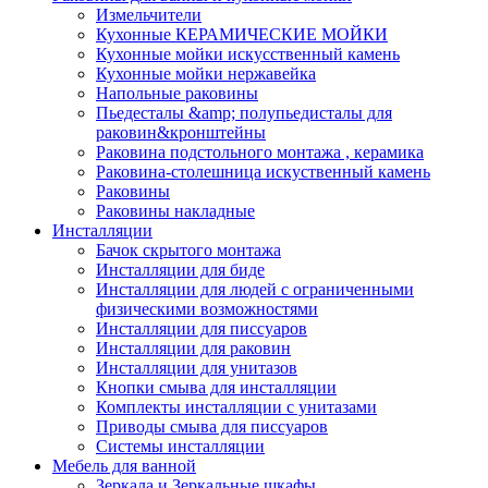
Измельчители
Кухонные КЕРАМИЧЕСКИЕ МОЙКИ
Кухонные мойки искусственный камень
Кухонные мойки нержавейка
Напольные раковины
Пьедесталы &amp; полупьедисталы для
раковин&кронштейны
Раковина подстольного монтажа , керамика
Раковина-столешница искуственный камень
Раковины
Раковины накладные
Инсталляции
Бачок скрытого монтажа
Инсталляции для биде
Инсталляции для людей с ограниченными
физическими возможностями
Инсталляции для писсуаров
Инсталляции для раковин
Инсталляции для унитазов
Кнопки смыва для инсталляции
Комплекты инсталляции с унитазами
Приводы смыва для писсуаров
Системы инсталляции
Мебель для ванной
Зеркала и Зеркальные шкафы