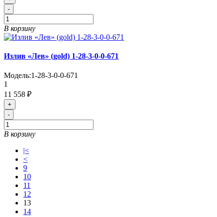
-
В корзину
Излив «Лев» (gold) 1-28-3-0-0-671
Модель:
1-28-3-0-0-671
1
11 558 ₽
+
-
В корзину
|<
<
9
10
11
12
13
14