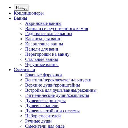
Назад
Кондиционеры
Ванны
Акриловые ванны
Ванна из искусственного камня
Гидромассажные ванны
Каркасы для ванн
Квариловые ванны
Панели для ванн
Перегородки на ванну
Стальные ванны
Чугунные ванны
Смесители
Боковые форсунки
Вентили/переключатели/выпуски
Верхние души/кронштейны
Встройка для душа/ванны/раковины
Гигиенические души/комплекты
Душевые гарнитуры
Душевые панели
Душевые стойки и системы
Набор смесителей
Ручные души
Смесители для биде