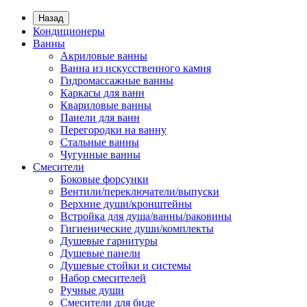
Назад
Кондиционеры
Ванны
Акриловые ванны
Ванна из искусственного камня
Гидромассажные ванны
Каркасы для ванн
Квариловые ванны
Панели для ванн
Перегородки на ванну
Стальные ванны
Чугунные ванны
Смесители
Боковые форсунки
Вентили/переключатели/выпуски
Верхние души/кронштейны
Встройка для душа/ванны/раковины
Гигиенические души/комплекты
Душевые гарнитуры
Душевые панели
Душевые стойки и системы
Набор смесителей
Ручные души
Смесители для биде