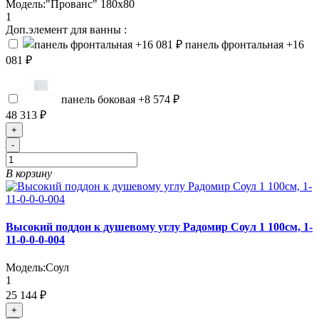
Модель:
"Прованс" 180х80
1
Доп.элемент для ванны :
панель фронтальная
+16
081 ₽
панель боковая
+8 574 ₽
48 313 ₽
+
-
В корзину
Высокий поддон к душевому углу Радомир Соул 1 100см, 1-
11-0-0-0-004
Модель:
Соул
1
25 144 ₽
+