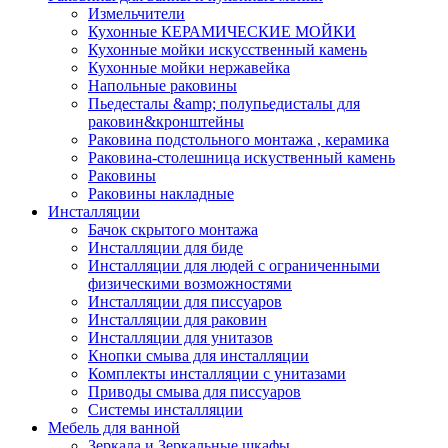
Измельчители
Кухонные КЕРАМИЧЕСКИЕ МОЙКИ
Кухонные мойки искусственный камень
Кухонные мойки нержавейка
Напольные раковины
Пьедесталы &amp; полупьедисталы для
раковин&кронштейны
Раковина подстольного монтажа , керамика
Раковина-столешница искуственный камень
Раковины
Раковины накладные
Инсталляции
Бачок скрытого монтажа
Инсталляции для биде
Инсталляции для людей с ограниченными
физическими возможностями
Инсталляции для писсуаров
Инсталляции для раковин
Инсталляции для унитазов
Кнопки смыва для инсталляции
Комплекты инсталляции с унитазами
Приводы смыва для писсуаров
Системы инсталляции
Мебель для ванной
Зеркала и Зеркальные шкафы