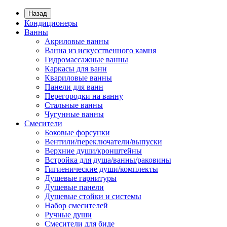
Назад
Кондиционеры
Ванны
Акриловые ванны
Ванна из искусственного камня
Гидромассажные ванны
Каркасы для ванн
Квариловые ванны
Панели для ванн
Перегородки на ванну
Стальные ванны
Чугунные ванны
Смесители
Боковые форсунки
Вентили/переключатели/выпуски
Верхние души/кронштейны
Встройка для душа/ванны/раковины
Гигиенические души/комплекты
Душевые гарнитуры
Душевые панели
Душевые стойки и системы
Набор смесителей
Ручные души
Смесители для биде