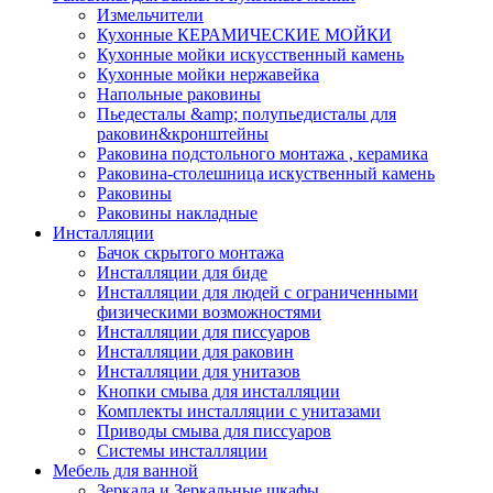
Измельчители
Кухонные КЕРАМИЧЕСКИЕ МОЙКИ
Кухонные мойки искусственный камень
Кухонные мойки нержавейка
Напольные раковины
Пьедесталы &amp; полупьедисталы для
раковин&кронштейны
Раковина подстольного монтажа , керамика
Раковина-столешница искуственный камень
Раковины
Раковины накладные
Инсталляции
Бачок скрытого монтажа
Инсталляции для биде
Инсталляции для людей с ограниченными
физическими возможностями
Инсталляции для писсуаров
Инсталляции для раковин
Инсталляции для унитазов
Кнопки смыва для инсталляции
Комплекты инсталляции с унитазами
Приводы смыва для писсуаров
Системы инсталляции
Мебель для ванной
Зеркала и Зеркальные шкафы