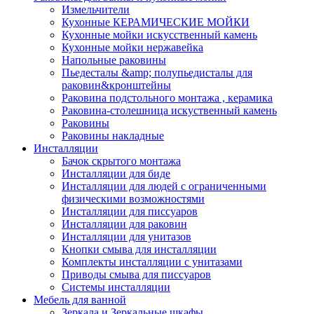
Измельчители
Кухонные КЕРАМИЧЕСКИЕ МОЙКИ
Кухонные мойки искусственный камень
Кухонные мойки нержавейка
Напольные раковины
Пьедесталы &amp; полупьедисталы для
раковин&кронштейны
Раковина подстольного монтажа , керамика
Раковина-столешница искуственный камень
Раковины
Раковины накладные
Инсталляции
Бачок скрытого монтажа
Инсталляции для биде
Инсталляции для людей с ограниченными
физическими возможностями
Инсталляции для писсуаров
Инсталляции для раковин
Инсталляции для унитазов
Кнопки смыва для инсталляции
Комплекты инсталляции с унитазами
Приводы смыва для писсуаров
Системы инсталляции
Мебель для ванной
Зеркала и Зеркальные шкафы