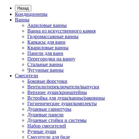
Назад
Кондиционеры
Ванны
Акриловые ванны
Ванна из искусственного камня
Гидромассажные ванны
Каркасы для ванн
Квариловые ванны
Панели для ванн
Перегородки на ванну
Стальные ванны
Чугунные ванны
Смесители
Боковые форсунки
Вентили/переключатели/выпуски
Верхние души/кронштейны
Встройка для душа/ванны/раковины
Гигиенические души/комплекты
Душевые гарнитуры
Душевые панели
Душевые стойки и системы
Набор смесителей
Ручные души
Смесители для биде