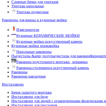
Сливные бачки для унитазов
Унитазы напольные
Унитазы подвесные
Раковины для ванны и кухонные мойки
Измельчители
Кухонные КЕРАМИЧЕСКИЕ МОЙКИ
Кухонные мойки искусственный камень
Кухонные мойки нержавейка
Напольные раковины
Пьедесталы &amp; полупьедисталы для раковин&кроншт
Раковина подстольного монтажа , керамика
Раковина-столешница искуственный камень
Раковины
Раковины накладные
Инсталляции
Бачок скрытого монтажа
Инсталляции для биде
Инсталляции для людей с ограниченными физическими 
Инсталляции для писсуаров