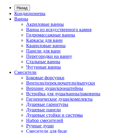
Назад
Кондиционеры
Ванны
Акриловые ванны
Ванна из искусственного камня
Гидромассажные ванны
Каркасы для ванн
Квариловые ванны
Панели для ванн
Перегородки на ванну
Стальные ванны
Чугунные ванны
Смесители
Боковые форсунки
Вентили/переключатели/выпуски
Верхние души/кронштейны
Встройка для душа/ванны/раковины
Гигиенические души/комплекты
Душевые гарнитуры
Душевые панели
Душевые стойки и системы
Набор смесителей
Ручные души
Смесители для биде