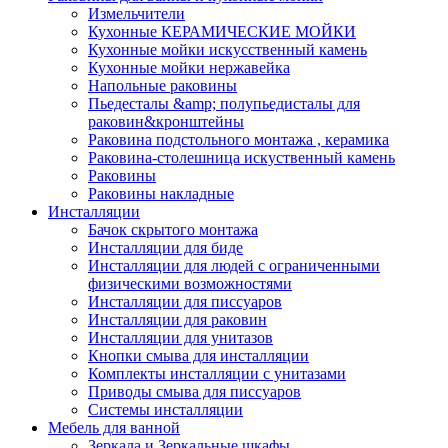
Измельчители
Кухонные КЕРАМИЧЕСКИЕ МОЙКИ
Кухонные мойки искусственный камень
Кухонные мойки нержавейка
Напольные раковины
Пьедесталы &amp; полупьедисталы для
раковин&кронштейны
Раковина подстольного монтажа , керамика
Раковина-столешница искуственный камень
Раковины
Раковины накладные
Инсталляции
Бачок скрытого монтажа
Инсталляции для биде
Инсталляции для людей с ограниченными
физическими возможностями
Инсталляции для писсуаров
Инсталляции для раковин
Инсталляции для унитазов
Кнопки смыва для инсталляции
Комплекты инсталляции с унитазами
Приводы смыва для писсуаров
Системы инсталляции
Мебель для ванной
Зеркала и Зеркальные шкафы