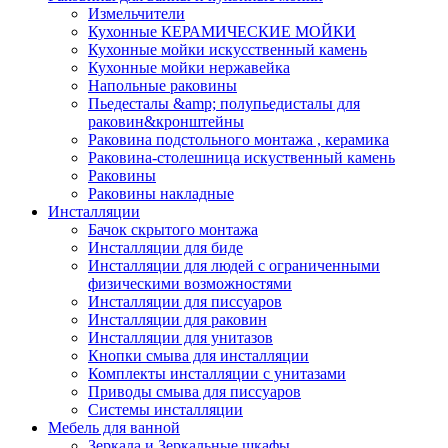
Измельчители
Кухонные КЕРАМИЧЕСКИЕ МОЙКИ
Кухонные мойки искусственный камень
Кухонные мойки нержавейка
Напольные раковины
Пьедесталы &amp; полупьедисталы для
раковин&кронштейны
Раковина подстольного монтажа , керамика
Раковина-столешница искуственный камень
Раковины
Раковины накладные
Инсталляции
Бачок скрытого монтажа
Инсталляции для биде
Инсталляции для людей с ограниченными
физическими возможностями
Инсталляции для писсуаров
Инсталляции для раковин
Инсталляции для унитазов
Кнопки смыва для инсталляции
Комплекты инсталляции с унитазами
Приводы смыва для писсуаров
Системы инсталляции
Мебель для ванной
Зеркала и Зеркальные шкафы