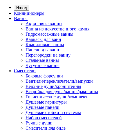
Назад
Кондиционеры
Ванны
Акриловые ванны
Ванна из искусственного камня
Гидромассажные ванны
Каркасы для ванн
Квариловые ванны
Панели для ванн
Перегородки на ванну
Стальные ванны
Чугунные ванны
Смесители
Боковые форсунки
Вентили/переключатели/выпуски
Верхние души/кронштейны
Встройка для душа/ванны/раковины
Гигиенические души/комплекты
Душевые гарнитуры
Душевые панели
Душевые стойки и системы
Набор смесителей
Ручные души
Смесители для биде