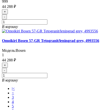
999
44 288 ₽
+
-
В корзину
Omoikiri Bosen 57-GR Tetogranit/leningrad grey, 4993556
Модель:
Bosen
1
44 288 ₽
+
-
В корзину
|<
<
3
4
5