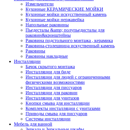
Измельчители
Кухонные КЕРАМИЧЕСКИЕ МОЙКИ
Кухонные мойки искусственный камень
Кухонные мойки нержавейка
Напольные раковины
Пьедесталы &amp; полупьедисталы для
раковин&кронштейны
Раковина подстольного монтажа , керамика
Раковина-столешница искуственный камень
Раковины
Раковины накладные
Инсталляции
Бачок скрытого монтажа
Инсталляции для биде
Инсталляции для людей с ограниченными
физическими возможностями
Инсталляции для писсуаров
Инсталляции для раковин
Инсталляции для унитазов
Кнопки смыва для инсталляции
Комплекты инсталляции с унитазами
Приводы смыва для писсуаров
Системы инсталляции
Мебель для ванной
Зеркала и Зеркальные шкафы