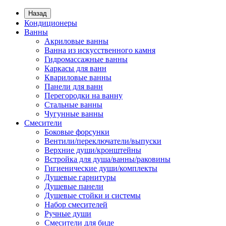
Назад
Кондиционеры
Ванны
Акриловые ванны
Ванна из искусственного камня
Гидромассажные ванны
Каркасы для ванн
Квариловые ванны
Панели для ванн
Перегородки на ванну
Стальные ванны
Чугунные ванны
Смесители
Боковые форсунки
Вентили/переключатели/выпуски
Верхние души/кронштейны
Встройка для душа/ванны/раковины
Гигиенические души/комплекты
Душевые гарнитуры
Душевые панели
Душевые стойки и системы
Набор смесителей
Ручные души
Смесители для биде