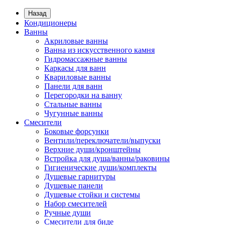
Назад
Кондиционеры
Ванны
Акриловые ванны
Ванна из искусственного камня
Гидромассажные ванны
Каркасы для ванн
Квариловые ванны
Панели для ванн
Перегородки на ванну
Стальные ванны
Чугунные ванны
Смесители
Боковые форсунки
Вентили/переключатели/выпуски
Верхние души/кронштейны
Встройка для душа/ванны/раковины
Гигиенические души/комплекты
Душевые гарнитуры
Душевые панели
Душевые стойки и системы
Набор смесителей
Ручные души
Смесители для биде