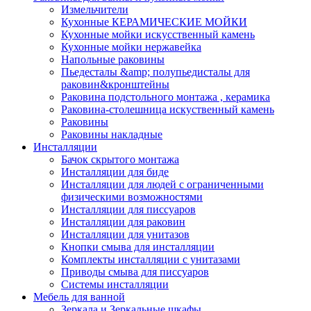
Измельчители
Кухонные КЕРАМИЧЕСКИЕ МОЙКИ
Кухонные мойки искусственный камень
Кухонные мойки нержавейка
Напольные раковины
Пьедесталы &amp; полупьедисталы для
раковин&кронштейны
Раковина подстольного монтажа , керамика
Раковина-столешница искуственный камень
Раковины
Раковины накладные
Инсталляции
Бачок скрытого монтажа
Инсталляции для биде
Инсталляции для людей с ограниченными
физическими возможностями
Инсталляции для писсуаров
Инсталляции для раковин
Инсталляции для унитазов
Кнопки смыва для инсталляции
Комплекты инсталляции с унитазами
Приводы смыва для писсуаров
Системы инсталляции
Мебель для ванной
Зеркала и Зеркальные шкафы