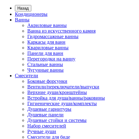
Назад
Кондиционеры
Ванны
Акриловые ванны
Ванна из искусственного камня
Гидромассажные ванны
Каркасы для ванн
Квариловые ванны
Панели для ванн
Перегородки на ванну
Стальные ванны
Чугунные ванны
Смесители
Боковые форсунки
Вентили/переключатели/выпуски
Верхние души/кронштейны
Встройка для душа/ванны/раковины
Гигиенические души/комплекты
Душевые гарнитуры
Душевые панели
Душевые стойки и системы
Набор смесителей
Ручные души
Смесители для биде