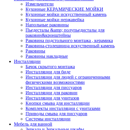
Измельчители
Кухонные КЕРАМИЧЕСКИЕ МОЙКИ
Кухонные мойки искусственный камень
Кухонные мойки нержавейка
Напольные раковины
Пьедесталы &amp; полупьедисталы для
раковин&кронштейны
Раковина подстольного монтажа , керамика
Раковина-столешница искуственный камень
Раковины
Раковины накладные
Инсталляции
Бачок скрытого монтажа
Инсталляции для биде
Инсталляции для людей с ограниченными
физическими возможностями
Инсталляции для писсуаров
Инсталляции для раковин
Инсталляции для унитазов
Кнопки смыва для инсталляции
Комплекты инсталляции с унитазами
Приводы смыва для писсуаров
Системы инсталляции
Мебель для ванной
Зеркала и Зеркальные шкафы