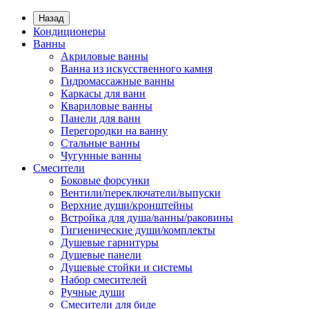
Назад
Кондиционеры
Ванны
Акриловые ванны
Ванна из искусственного камня
Гидромассажные ванны
Каркасы для ванн
Квариловые ванны
Панели для ванн
Перегородки на ванну
Стальные ванны
Чугунные ванны
Смесители
Боковые форсунки
Вентили/переключатели/выпуски
Верхние души/кронштейны
Встройка для душа/ванны/раковины
Гигиенические души/комплекты
Душевые гарнитуры
Душевые панели
Душевые стойки и системы
Набор смесителей
Ручные души
Смесители для биде