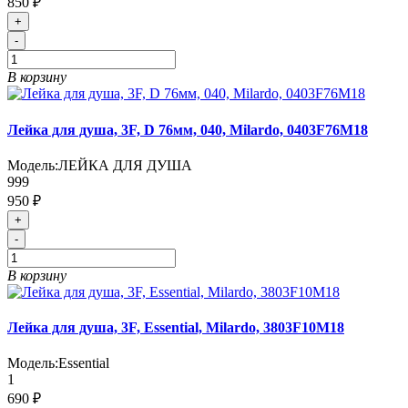
850 ₽
+
-
В корзину
Лейка для душа, 3F, D 76мм, 040, Milardo, 0403F76M18
Модель:
ЛЕЙКА ДЛЯ ДУША
999
950 ₽
+
-
В корзину
Лейка для душа, 3F, Essential, Milardo, 3803F10M18
Модель:
Essential
1
690 ₽