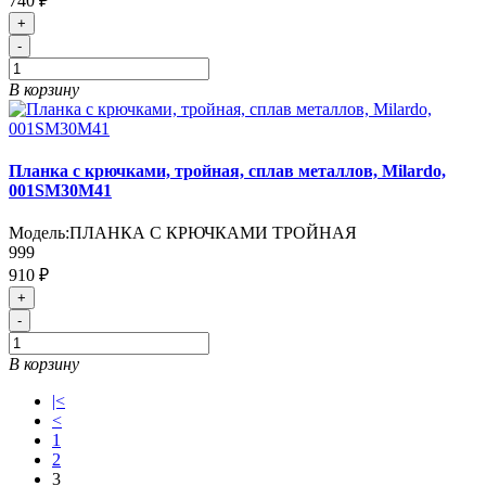
740 ₽
+
-
В корзину
Планка с крючками, тройная, сплав металлов, Milardo,
001SM30M41
Модель:
ПЛАНКА С КРЮЧКАМИ ТРОЙНАЯ
999
910 ₽
+
-
В корзину
|<
<
1
2
3