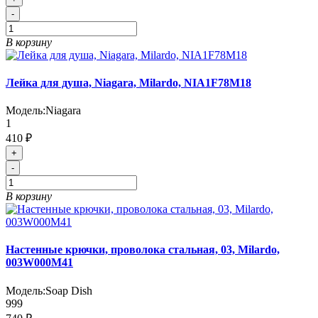
-
В корзину
Лейка для душа, Niagara, Milardo, NIA1F78M18
Модель:
Niagara
1
410 ₽
+
-
В корзину
Настенные крючки, проволока стальная, 03, Milardo,
003W000M41
Модель:
Soap Dish
999