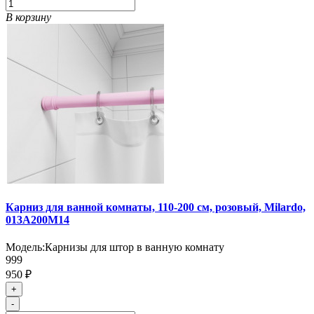
В корзину
Карниз для ванной комнаты, 110-200 см, розовый, Milardo,
013A200M14
Модель:
Карнизы для штор в ванную комнату
999
950 ₽
+
-