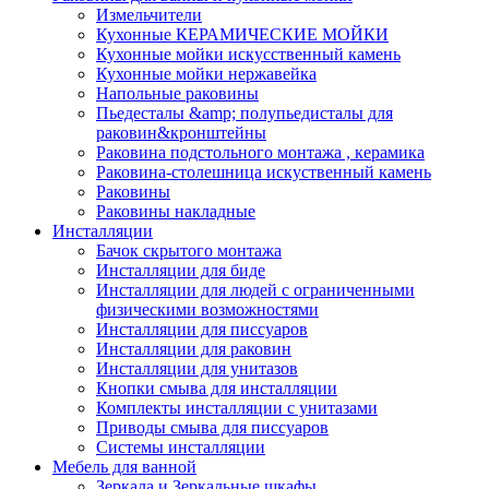
Измельчители
Кухонные КЕРАМИЧЕСКИЕ МОЙКИ
Кухонные мойки искусственный камень
Кухонные мойки нержавейка
Напольные раковины
Пьедесталы &amp; полупьедисталы для
раковин&кронштейны
Раковина подстольного монтажа , керамика
Раковина-столешница искуственный камень
Раковины
Раковины накладные
Инсталляции
Бачок скрытого монтажа
Инсталляции для биде
Инсталляции для людей с ограниченными
физическими возможностями
Инсталляции для писсуаров
Инсталляции для раковин
Инсталляции для унитазов
Кнопки смыва для инсталляции
Комплекты инсталляции с унитазами
Приводы смыва для писсуаров
Системы инсталляции
Мебель для ванной
Зеркала и Зеркальные шкафы