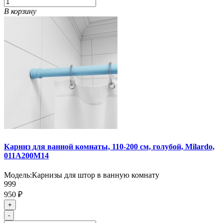
В корзину
Карниз для ванной комнаты, 110-200 см, голубой, Milardo,
011A200M14
Модель:
Карнизы для штор в ванную комнату
999
950 ₽
+
-