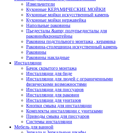
Измельчители
Кухонные КЕРАМИЧЕСКИЕ МОЙКИ
Кухонные мойки искусственный камень
Кухонные мойки нержавейка
Напольные раковины
Пьедесталы &amp; полупьедисталы для
раковин&кронштейны
Раковина подстольного монтажа , керамика
Раковина-столешница искуственный камень
Раковины
Раковины накладные
Инсталляции
Бачок скрытого монтажа
Инсталляции для биде
Инсталляции для людей с ограниченными
физическими возможностями
Инсталляции для писсуаров
Инсталляции для раковин
Инсталляции для унитазов
Кнопки смыва для инсталляции
Комплекты инсталляции с унитазами
Приводы смыва для писсуаров
Системы инсталляции
Мебель для ванной
Зеркала и Зеркальные шкафы