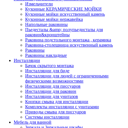
Измельчители
Кухонные КЕРАМИЧЕСКИЕ МОЙКИ
Кухонные мойки искусственный камень
Кухонные мойки нержавейка
Напольные раковины
Пьедесталы &amp; полупьедисталы для
раковин&кронштейны
Раковина подстольного монтажа , керамика
Раковина-столешница искуственный камень
Раковины
Раковины накладные
Инсталляции
Бачок скрытого монтажа
Инсталляции для биде
Инсталляции для людей с ограниченными
физическими возможностями
Инсталляции для писсуаров
Инсталляции для раковин
Инсталляции для унитазов
Кнопки смыва для инсталляции
Комплекты инсталляции с унитазами
Приводы смыва для писсуаров
Системы инсталляции
Мебель для ванной
Зеркала и Зеркальные шкафы