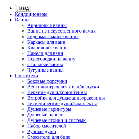
Назад
Кондиционеры
Ванны
Акриловые ванны
Ванна из искусственного камня
Гидромассажные ванны
Каркасы для ванн
Квариловые ванны
Панели для ванн
Перегородки на ванну
Стальные ванны
Чугунные ванны
Смесители
Боковые форсунки
Вентили/переключатели/выпуски
Верхние души/кронштейны
Встройка для душа/ванны/раковины
Гигиенические души/комплекты
Душевые гарнитуры
Душевые панели
Душевые стойки и системы
Набор смесителей
Ручные души
Смесители для биде