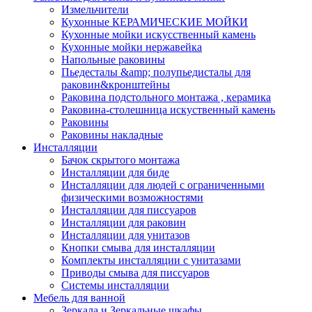
Измельчители
Кухонные КЕРАМИЧЕСКИЕ МОЙКИ
Кухонные мойки искусственный камень
Кухонные мойки нержавейка
Напольные раковины
Пьедесталы &amp; полупьедисталы для
раковин&кронштейны
Раковина подстольного монтажа , керамика
Раковина-столешница искуственный камень
Раковины
Раковины накладные
Инсталляции
Бачок скрытого монтажа
Инсталляции для биде
Инсталляции для людей с ограниченными
физическими возможностями
Инсталляции для писсуаров
Инсталляции для раковин
Инсталляции для унитазов
Кнопки смыва для инсталляции
Комплекты инсталляции с унитазами
Приводы смыва для писсуаров
Системы инсталляции
Мебель для ванной
Зеркала и Зеркальные шкафы