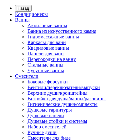
Назад
Кондиционеры
Ванны
Акриловые ванны
Ванна из искусственного камня
Гидромассажные ванны
Каркасы для ванн
Квариловые ванны
Панели для ванн
Перегородки на ванну
Стальные ванны
Чугунные ванны
Смесители
Боковые форсунки
Вентили/переключатели/выпуски
Верхние души/кронштейны
Встройка для душа/ванны/раковины
Гигиенические души/комплекты
Душевые гарнитуры
Душевые панели
Душевые стойки и системы
Набор смесителей
Ручные души
Смесители для биде