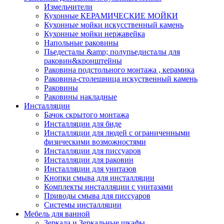
Измельчители
Кухонные КЕРАМИЧЕСКИЕ МОЙКИ
Кухонные мойки искусственный камень
Кухонные мойки нержавейка
Напольные раковины
Пьедесталы &amp; полупьедисталы для
раковин&кронштейны
Раковина подстольного монтажа , керамика
Раковина-столешница искуственный камень
Раковины
Раковины накладные
Инсталляции
Бачок скрытого монтажа
Инсталляции для биде
Инсталляции для людей с ограниченными
физическими возможностями
Инсталляции для писсуаров
Инсталляции для раковин
Инсталляции для унитазов
Кнопки смыва для инсталляции
Комплекты инсталляции с унитазами
Приводы смыва для писсуаров
Системы инсталляции
Мебель для ванной
Зеркала и Зеркальные шкафы