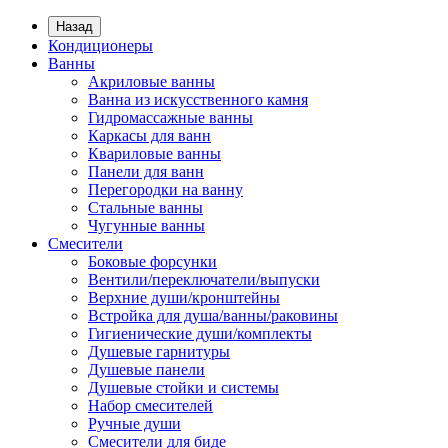
Назад
Кондиционеры
Ванны
Акриловые ванны
Ванна из искусственного камня
Гидромассажные ванны
Каркасы для ванн
Квариловые ванны
Панели для ванн
Перегородки на ванну
Стальные ванны
Чугунные ванны
Смесители
Боковые форсунки
Вентили/переключатели/выпуски
Верхние души/кронштейны
Встройка для душа/ванны/раковины
Гигиенические души/комплекты
Душевые гарнитуры
Душевые панели
Душевые стойки и системы
Набор смесителей
Ручные души
Смесители для биде