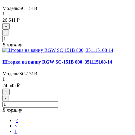
Модель:
SC-151B
1
26 641 ₽
+
-
В корзину
Шторка на ванну RGW SC-151B 800, 351115108-14
Модель:
SC-151B
1
24 545 ₽
+
-
В корзину
|<
<
1