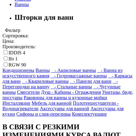
Ванны
Шторки для ванн
Фильтр
Сортировка:
Цена:
Производитель:
IDDIS
4
Ifo
1
RGW
90
Кондиционеры
Ванны
- Акриловые ванны
- Ванна из
искусственного камня
- Гидромассажные ванны
- Каркасы
для ванн
- Квариловые ванны
- Панели для ванн
-
Перегородки на ванну
- Стальные ванны
- Чугунные
ванны
Смесители
Душ - Кабины - Ограждения
Унитазы, биде,
писсуары
Раковины для ванны и кухонные мойки
Инсталляции
Мебель для ванной
Полотенцесушители -
Водонагреватели
Аксессуары для ванной
Аксессуары для
кухни
Сифоны и слив-переливы
Комплектующие
В СВЯЗИ С РЕЗКИМИ
ИЗМЕНЕНИЯМИ КУРСА ВАЛЮТ