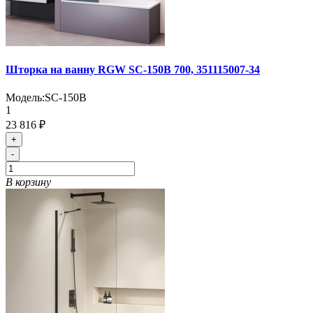
Шторка на ванну RGW SC-150B 700, 351115007-34
Модель:
SC-150B
1
23 816 ₽
+
-
В корзину