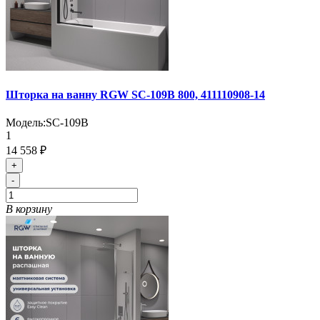
Шторка на ванну RGW SC-109B 800, 411110908-14
Модель:
SC-109B
1
14 558 ₽
+
-
В корзину