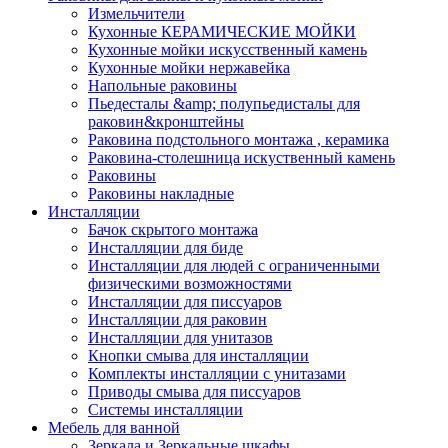
Измельчители
Кухонные КЕРАМИЧЕСКИЕ МОЙКИ
Кухонные мойки искусственный камень
Кухонные мойки нержавейка
Напольные раковины
Пьедесталы &amp; полупьедисталы для
раковин&кронштейны
Раковина подстольного монтажа , керамика
Раковина-столешница искуственный камень
Раковины
Раковины накладные
Инсталляции
Бачок скрытого монтажа
Инсталляции для биде
Инсталляции для людей с ограниченными
физическими возможностями
Инсталляции для писсуаров
Инсталляции для раковин
Инсталляции для унитазов
Кнопки смыва для инсталляции
Комплекты инсталляции с унитазами
Приводы смыва для писсуаров
Системы инсталляции
Мебель для ванной
Зеркала и Зеркальные шкафы