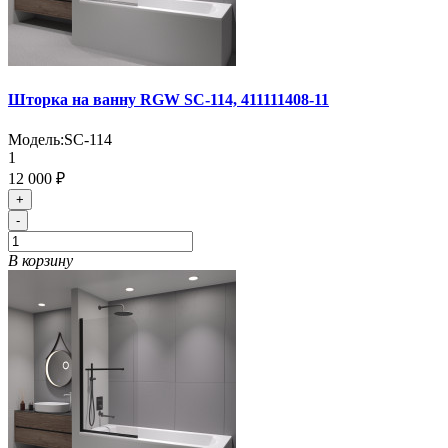
Шторка на ванну RGW SC-114, 411111408-11
Модель:
SC-114
1
12 000 ₽
+
-
В корзину