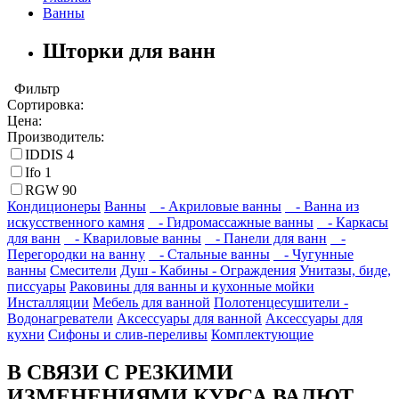
Ванны
Шторки для ванн
Фильтр
Сортировка:
Цена:
Производитель:
IDDIS
4
Ifo
1
RGW
90
Кондиционеры
Ванны
- Акриловые ванны
- Ванна из
искусственного камня
- Гидромассажные ванны
- Каркасы
для ванн
- Квариловые ванны
- Панели для ванн
-
Перегородки на ванну
- Стальные ванны
- Чугунные
ванны
Смесители
Душ - Кабины - Ограждения
Унитазы, биде,
писсуары
Раковины для ванны и кухонные мойки
Инсталляции
Мебель для ванной
Полотенцесушители -
Водонагреватели
Аксессуары для ванной
Аксессуары для
кухни
Сифоны и слив-переливы
Комплектующие
В СВЯЗИ С РЕЗКИМИ
ИЗМЕНЕНИЯМИ КУРСА ВАЛЮТ