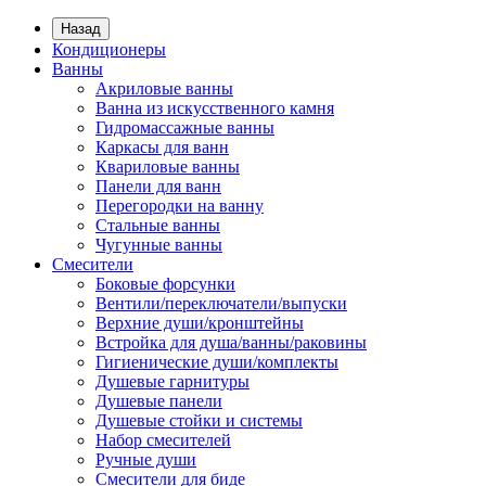
Назад
Кондиционеры
Ванны
Акриловые ванны
Ванна из искусственного камня
Гидромассажные ванны
Каркасы для ванн
Квариловые ванны
Панели для ванн
Перегородки на ванну
Стальные ванны
Чугунные ванны
Смесители
Боковые форсунки
Вентили/переключатели/выпуски
Верхние души/кронштейны
Встройка для душа/ванны/раковины
Гигиенические души/комплекты
Душевые гарнитуры
Душевые панели
Душевые стойки и системы
Набор смесителей
Ручные души
Смесители для биде