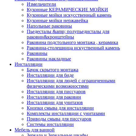
Измельчители
Кухонные КЕРАМИЧЕСКИЕ МОЙКИ
Кухонные мойки искусственный камень
Кухонные мойки нержавейка
Напольные раковины
Пьедесталы &amp; полупьедисталы для
раковин&кронштейны
Раковина подстольного монтажа , керамика
Раковина-столешница искуственный камень
Раковины
Раковины накладные
Инсталляции
Бачок скрытого монтажа
Инсталляции для биде
Инсталляции для людей с ограниченными
физическими возможностями
Инсталляции для писсуаров
Инсталляции для раковин
Инсталляции для унитазов
Кнопки смыва для инсталляции
Комплекты инсталляции с унитазами
Приводы смыва для писсуаров
Системы инсталляции
Мебель для ванной
Зеркала и Зеркальные шкафы