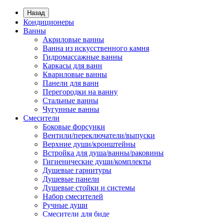
Назад
Кондиционеры
Ванны
Акриловые ванны
Ванна из искусственного камня
Гидромассажные ванны
Каркасы для ванн
Квариловые ванны
Панели для ванн
Перегородки на ванну
Стальные ванны
Чугунные ванны
Смесители
Боковые форсунки
Вентили/переключатели/выпуски
Верхние души/кронштейны
Встройка для душа/ванны/раковины
Гигиенические души/комплекты
Душевые гарнитуры
Душевые панели
Душевые стойки и системы
Набор смесителей
Ручные души
Смесители для биде