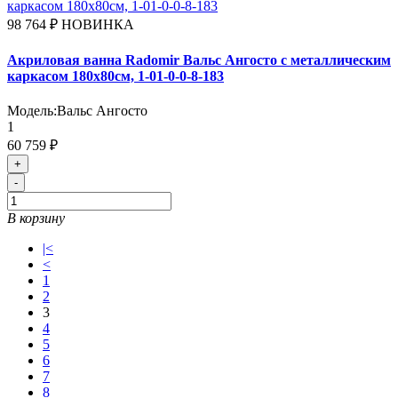
98 764 ₽
НОВИНКА
Акриловая ванна Radomir Вальс Ангосто с металлическим
каркасом 180х80см, 1-01-0-0-8-183
Модель:
Вальс Ангосто
1
60 759 ₽
+
-
В корзину
|<
<
1
2
3
4
5
6
7
8