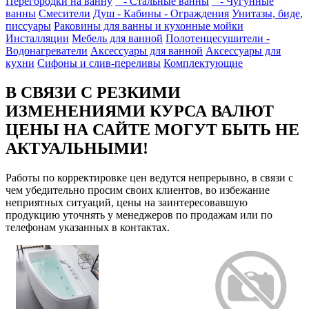
Перегородки на ванну
- Стальные ванны
- Чугунные
ванны
Смесители
Душ - Кабины - Ограждения
Унитазы, биде,
писсуары
Раковины для ванны и кухонные мойки
Инсталляции
Мебель для ванной
Полотенцесушители -
Водонагреватели
Аксессуары для ванной
Аксессуары для
кухни
Сифоны и слив-переливы
Комплектующие
В СВЯЗИ С РЕЗКИМИ
ИЗМЕНЕНИЯМИ КУРСА ВАЛЮТ
ЦЕНЫ НА САЙТЕ МОГУТ БЫТЬ НЕ
АКТУАЛЬНЫМИ!
Работы по корректировке цен ведутся непрерывно, в связи с
чем убедительно просим своих клиентов, во избежание
неприятных ситуаций, цены на заинтересовавшую
продукцию уточнять у менеджеров по продажам или по
телефонам указанных в контактах.