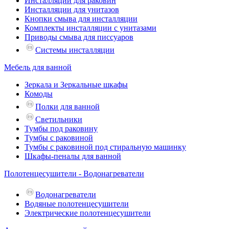
Инсталляции для раковин
Инсталляции для унитазов
Кнопки смыва для инсталляции
Комплекты инсталляции с унитазами
Приводы смыва для писсуаров
Системы инсталляции
Мебель для ванной
Зеркала и Зеркальные шкафы
Комоды
Полки для ванной
Светильники
Тумбы под раковину
Тумбы с раковиной
Тумбы с раковиной под стиральную машинку
Шкафы-пеналы для ванной
Полотенцесушители - Водонагреватели
Водонагреватели
Водяные полотенцесушители
Электрические полотенцесушители