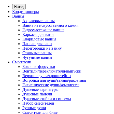
Назад
Кондиционеры
Ванны
Акриловые ванны
Ванна из искусственного камня
Гидромассажные ванны
Каркасы для ванн
Квариловые ванны
Панели для ванн
Перегородки на ванну
Стальные ванны
Чугунные ванны
Смесители
Боковые форсунки
Вентили/переключатели/выпуски
Верхние души/кронштейны
Встройка для душа/ванны/раковины
Гигиенические души/комплекты
Душевые гарнитуры
Душевые панели
Душевые стойки и системы
Набор смесителей
Ручные души
Смесители для биде