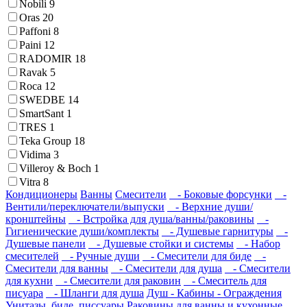
Nobili
9
Oras
20
Paffoni
8
Paini
12
RADOMIR
18
Ravak
5
Roca
12
SWEDBE
14
SmartSant
1
TRES
1
Teka Group
18
Vidima
3
Villeroy & Boch
1
Vitra
8
Кондиционеры
Ванны
Смесители
- Боковые форсунки
-
Вентили/переключатели/выпуски
- Верхние души/
кронштейны
- Встройка для душа/ванны/раковины
-
Гигиенические души/комплекты
- Душевые гарнитуры
-
Душевые панели
- Душевые стойки и системы
- Набор
смесителей
- Ручные души
- Смесители для биде
-
Смесители для ванны
- Смесители для душа
- Смесители
для кухни
- Смесители для раковин
- Смеситель для
писуара
- Шланги для душа
Душ - Кабины - Ограждения
Унитазы, биде, писсуары
Раковины для ванны и кухонные