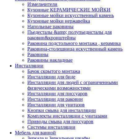
Измельчители
Кухонные КЕРАМИЧЕСКИЕ МОЙКИ
Кухонные мойки искусственный камень
Кухонные мойки нержавейка
Напольные раковины
Пьедесталы &amp; полупьедисталы для
раковин&кронштейны
Раковина подстольного монтажа , керамика
Раковина-столешница искуственный камень
Раковины
Раковины накладные
Инсталляции
Бачок скрытого монтажа
Инсталляции для биде
Инсталляции для людей с ограниченными
физическими возможностями
Инсталляции для писсуаров
Инсталляции для раковин
Инсталляции для унитазов
Кнопки смыва для инсталляции
Комплекты инсталляции с унитазами
Приводы смыва для писсуаров
Системы инсталляции
Мебель для ванной
Зеркала и Зеркальные шкафы