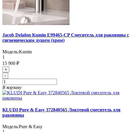
Jacob Delafon Kumin E99465-CP Смеситель для раковины с
гигиеническим душем (хром)
Модель:
Kumin
1
15 900 ₽
+
-
В корзину
KLUDI Pure & Easy 372840565 Локтевой смеситель для
раковины
Модель:
Pure & Easy
1