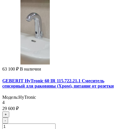
63 100 ₽
В наличии
GEBERIT HyTronic 60 IR 115.722.21.1 Смеситель
сенсорный для раковины (Хром), питание от розетки
Модель:
HyTronic
4
29 600 ₽
+
-