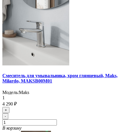
Cмеситель для умывальника, хром глянцевый, Maks,
Milardo, MAKSB00M01
Модель:
Maks
1
4 290 ₽
+
-
В корзину