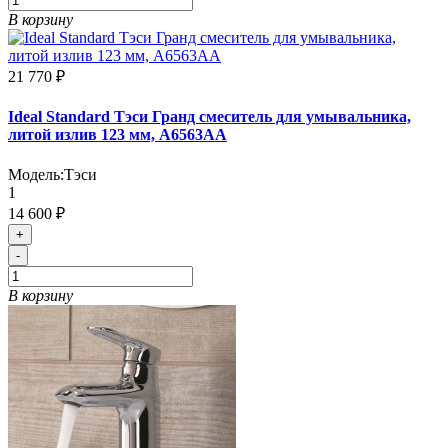
В корзину
21 770 ₽
Ideal Standard Тэси Гранд смеситель для умывальника,
литой излив 123 мм, A6563AA
Модель:
Тэси
1
14 600 ₽
+
-
В корзину