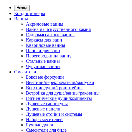
Назад
Кондиционеры
Ванны
Акриловые ванны
Ванна из искусственного камня
Гидромассажные ванны
Каркасы для ванн
Квариловые ванны
Панели для ванн
Перегородки на ванну
Стальные ванны
Чугунные ванны
Смесители
Боковые форсунки
Вентили/переключатели/выпуски
Верхние души/кронштейны
Встройка для душа/ванны/раковины
Гигиенические души/комплекты
Душевые гарнитуры
Душевые панели
Душевые стойки и системы
Набор смесителей
Ручные души
Смесители для биде