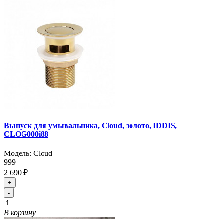
Выпуск для умывальника, Cloud, золото, IDDIS,
CLOG000i88
Модель:
Cloud
999
2 690 ₽
+
-
В корзину