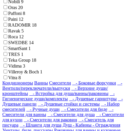
Nobili
9
Oras
20
Paffoni
8
Paini
12
RADOMIR
18
Ravak
5
Roca
12
SWEDBE
14
SmartSant
1
TRES
1
Teka Group
18
Vidima
3
Villeroy & Boch
1
Vitra
8
Кондиционеры
Ванны
Смесители
- Боковые форсунки
-
Вентили/переключатели/выпуски
- Верхние души/
кронштейны
- Встройка для душа/ванны/раковины
-
Гигиенические души/комплекты
- Душевые гарнитуры
-
Душевые панели
- Душевые стойки и системы
- Набор
смесителей
- Ручные души
- Смесители для биде
-
Смесители для ванны
- Смесители для душа
- Смесители
для кухни
- Смесители для раковин
- Смеситель для
писуара
- Шланги для душа
Душ - Кабины - Ограждения
Унитазы, биде, писсуары
Раковины для ванны и кухонные