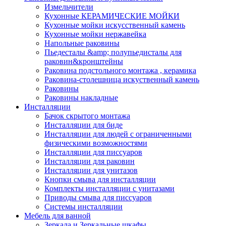
Измельчители
Кухонные КЕРАМИЧЕСКИЕ МОЙКИ
Кухонные мойки искусственный камень
Кухонные мойки нержавейка
Напольные раковины
Пьедесталы &amp; полупьедисталы для
раковин&кронштейны
Раковина подстольного монтажа , керамика
Раковина-столешница искуственный камень
Раковины
Раковины накладные
Инсталляции
Бачок скрытого монтажа
Инсталляции для биде
Инсталляции для людей с ограниченными
физическими возможностями
Инсталляции для писсуаров
Инсталляции для раковин
Инсталляции для унитазов
Кнопки смыва для инсталляции
Комплекты инсталляции с унитазами
Приводы смыва для писсуаров
Системы инсталляции
Мебель для ванной
Зеркала и Зеркальные шкафы