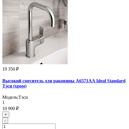
19 350 ₽
Высокий смеситель для раковины A6571AA Ideal Standard
Тэси (хром)
Модель:
Тэси
1
10 900 ₽
+
-