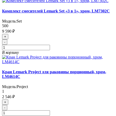
Комплект смесителей Lemark Set «3 в 1», хром, LM7302C
Модель:
Set
500
9 590 ₽
+
-
В корзину
Кран Lemark Project для раковины порционный, хром,
LM4614C
Модель:
Project
1
2 546 ₽
+
-