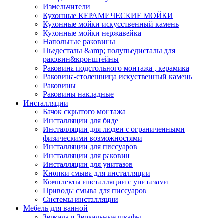
Измельчители
Кухонные КЕРАМИЧЕСКИЕ МОЙКИ
Кухонные мойки искусственный камень
Кухонные мойки нержавейка
Напольные раковины
Пьедесталы &amp; полупьедисталы для
раковин&кронштейны
Раковина подстольного монтажа , керамика
Раковина-столешница искуственный камень
Раковины
Раковины накладные
Инсталляции
Бачок скрытого монтажа
Инсталляции для биде
Инсталляции для людей с ограниченными
физическими возможностями
Инсталляции для писсуаров
Инсталляции для раковин
Инсталляции для унитазов
Кнопки смыва для инсталляции
Комплекты инсталляции с унитазами
Приводы смыва для писсуаров
Системы инсталляции
Мебель для ванной
Зеркала и Зеркальные шкафы