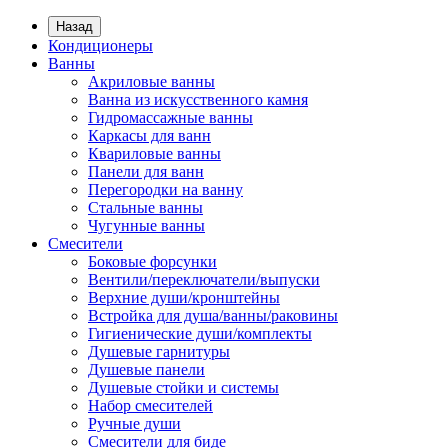
Назад
Кондиционеры
Ванны
Акриловые ванны
Ванна из искусственного камня
Гидромассажные ванны
Каркасы для ванн
Квариловые ванны
Панели для ванн
Перегородки на ванну
Стальные ванны
Чугунные ванны
Смесители
Боковые форсунки
Вентили/переключатели/выпуски
Верхние души/кронштейны
Встройка для душа/ванны/раковины
Гигиенические души/комплекты
Душевые гарнитуры
Душевые панели
Душевые стойки и системы
Набор смесителей
Ручные души
Смесители для биде